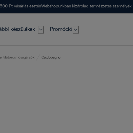
500 Ft vásárlás esetén
Webshopunkban kizárólag természetes személyek 
ábbi készülékek
Promóció
entilátoros hősugárzók
Caldobagno