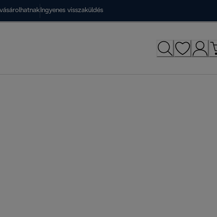
vásárolhatnak
Ingyenes visszaküldés