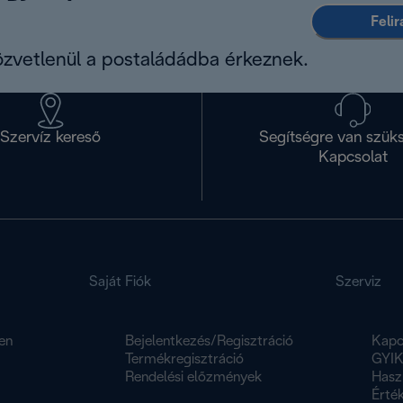
Feli
közvetlenül a postaládádba érkeznek.
Szervíz kereső
Segítségre van szük
Kapcsolat
Saját Fiók
Szerviz
en
Bejelentkezés/Regisztráció
Kapc
Termékregisztráció
GYI
Rendelési előzmények
Hasz
Érték