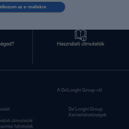
ratkozom az e-mailekre
séged?
Használati útmutatók
A De'Longhi Group-ról
solat
De’Longhi Group
K
Karrierlehetőségek
nálati útmutatók
esítési feltételek