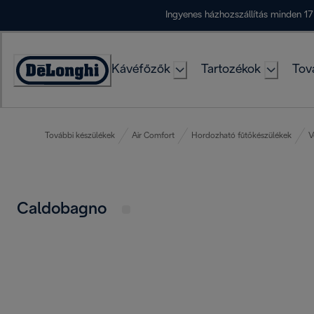
Skip
Ingyenes házhozszállítás minden 17
to
Content
Kávéfőzők
Tartozékok
Tov
Accessibility
Statement
További készülékek
Air Comfort
Hordozható fűtőkészülékek
V
Caldobagno