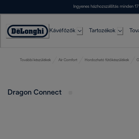
Skip
Ingyenes házhozszállítás minden 17
to
Content
Kávéfőzők
Tartozékok
Tov
Accessibility
Statement
További készülékek
Air Comfort
Hordozható fűtőkészülékek
O
Dragon Connect