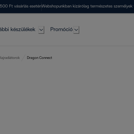
500 Ft vásárlás esetén
Webshopunkban kizárólag természetes személyek 
ábbi készülékek
Promóció
lajradiátorok
Dragon Connect