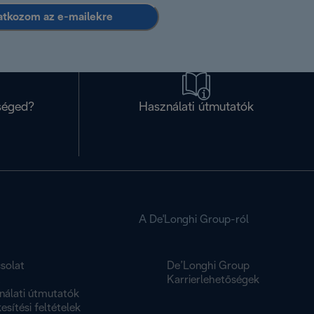
ratkozom az e-mailekre
séged?
Használati útmutatók
A De'Longhi Group-ról
solat
De’Longhi Group
K
Karrierlehetőségek
nálati útmutatók
esítési feltételek