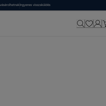
vásárolhatnak
Ingyenes visszaküldés