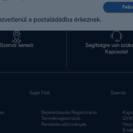
Feli
közvetlenül a postaládádba érkeznek.
Szervíz kereső
Segítségre van szük
Kapcsolat
Saját Fiók
Szerviz
en
Bejelentkezés/Regisztráció
Kapc
Termékregisztráció
GYI
Rendelési előzmények
Hasz
Érték