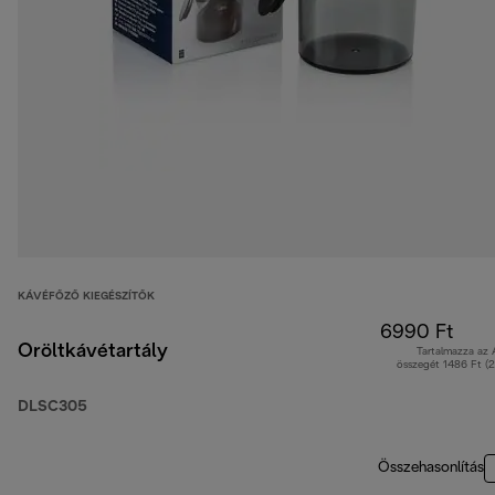
KÁVÉFŐZŐ KIEGÉSZÍTŐK
6990 Ft
Őröltkávétartály
Tartalmazza az
összegét 1486 Ft (
DLSC305
Összehasonlítás