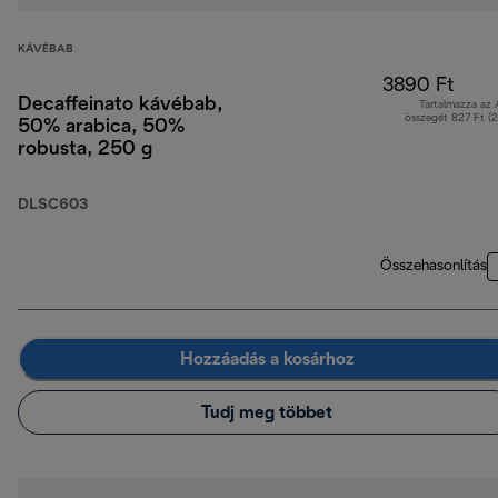
KÁVÉBAB
3890 Ft
Decaffeinato kávébab,
Tartalmazza az
összegét 827 Ft (
50% arabica, 50%
robusta, 250 g
DLSC603
Összehasonlítás
Hozzáadás a kosárhoz
Tudj meg többet