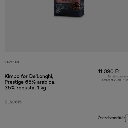
KÁVÉBAB
11 090 Ft
Kimbo for De'Longhi,
Tartalmazza az
összegét 2358 Ft (
Prestige 65% arabica,
35% robusta, 1 kg
DLSC615
Összehasonlítás