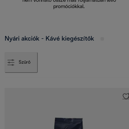
nem vonható össze más folyamatban lévő
promóciókkal.
Nyári akciók - Kávé kiegészítők
Szűrő