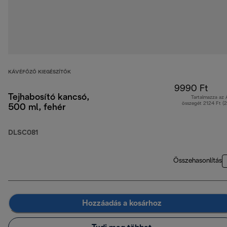
KÁVÉFŐZŐ KIEGÉSZÍTŐK
9990 Ft
Tejhabosító kancsó,
Tartalmazza az
összegét 2124 Ft (
500 ml, fehér
DLSC081
Összehasonlítás
Hozzáadás a kosárhoz