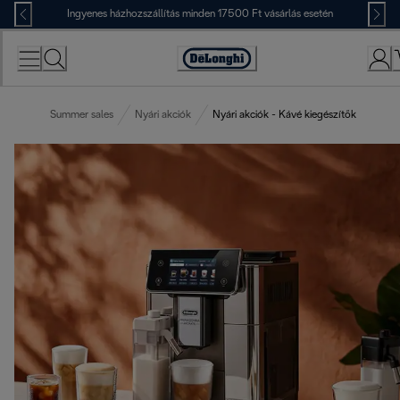
Skip
Ingyenes házhozszállítás minden 17500 Ft vásárlás esetén
to
Content
Accessibility
Statement
Summer sales
Nyári akciók
Nyári akciók - Kávé kiegészítők