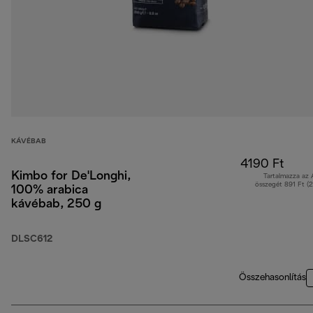
KÁVÉBAB
4190 Ft
Kimbo for De'Longhi,
Tartalmazza az
összegét 891 Ft (
100% arabica
kávébab, 250 g
DLSC612
Összehasonlítás