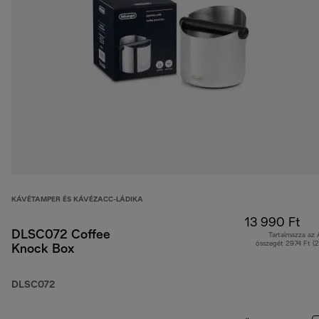
KÁVÉTAMPER ÉS KÁVÉZACC-LÁDIKA
13 990 Ft
DLSC072 Coffee
Tartalmazza az
összegét 2974 Ft (
Knock Box
DLSC072