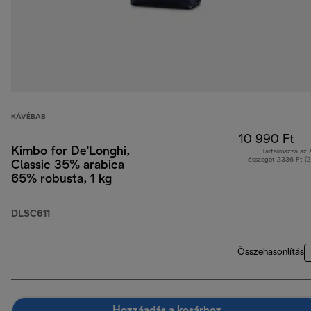
KÁVÉBAB
10 990 Ft
Kimbo for De'Longhi,
Tartalmazza az
összegét 2336 Ft (
Classic 35% arabica
65% robusta, 1 kg
DLSC611
Összehasonlítás
Hozzáadás a kosárhoz