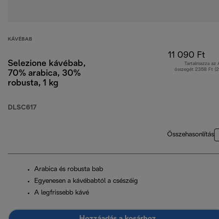
KÁVÉBAB
11 090 Ft
Selezione kávébab,
Tartalmazza az
összegét 2358 Ft (
70% arabica, 30%
robusta, 1 kg
DLSC617
Összehasonlítás
Arabica és robusta bab
Egyenesen a kávébabtól a csészéig
A legfrissebb kávé
Hozzáadás a kosárhoz