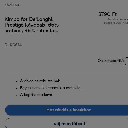
KÁVÉBAB
3790 Ft
Kimbo for De'Longhi,
Tartalmazza az
összegét 806 Ft (
Prestige kávébab, 65%
arabica, 35% robusta,
250 g
DLSC614
Összehasonlítás
Arabica és robusta bab
Egyenesen a kávébabtól a csészéig
A legfrissebb kávé
Hozzáadás a kosárhoz
Tudj meg többet