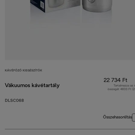
KÁVÉFŐZŐ KIEGÉSZÍTŐK
22 734 Ft
Vákuumos kávétartály
Tartalmazza az
összegét 4833 Ft (
DLSC068
Összehasonlítás