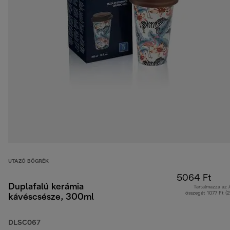
UTAZÓ BÖGRÉK
5064 Ft
Duplafalú kerámia
Tartalmazza az
összegét 1077 Ft (
kávéscsésze, 300ml
DLSC067