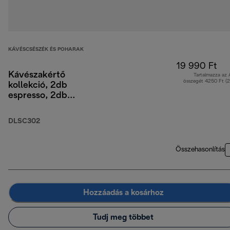
KÁVÉSCSÉSZÉK ÉS POHARAK
19 990 Ft
Kávészakértő
Tartalmazza az
összegét 4250 Ft (
kollekció, 2db
espresso, 2db
capuccino, 2db latte
macchiato duplafalú
DLSC302
üvegpohár
Összehasonlítás
Hozzáadás a kosárhoz
Tudj meg többet