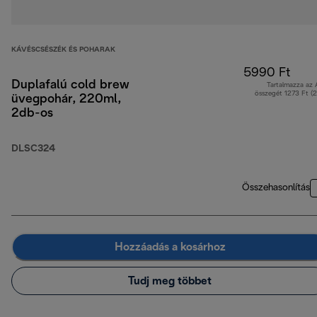
KÁVÉSCSÉSZÉK ÉS POHARAK
5990 Ft
Duplafalú cold brew
Tartalmazza az
összegét 1273 Ft (
üvegpohár, 220ml,
2db-os
DLSC324
Összehasonlítás
Hozzáadás a kosárhoz
Tudj meg többet