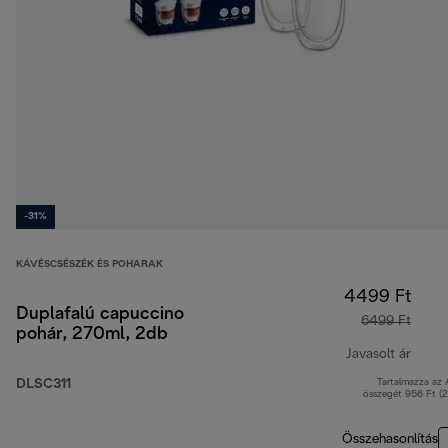
-31%
KÁVÉSCSÉSZÉK ÉS POHARAK
4499 Ft
Duplafalú capuccino
6499 Ft
pohár, 270ml, 2db
Javasolt ár
DLSC311
Tartalmazza az
erede
összegét 956 Ft (
Összehasonlítás