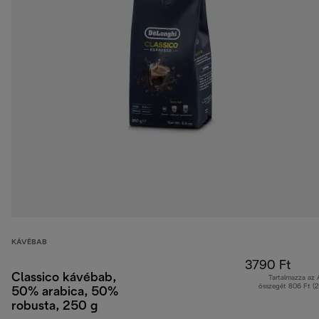
KÁVÉBAB
3790 Ft
Classico kávébab,
Tartalmazza az
összegét 806 Ft (
50% arabica, 50%
robusta, 250 g