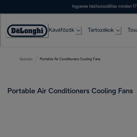
Skip
Ingyenes házhozszállítás minden 17
to
Content
Kávéfőzők
Tartozékok
Tov
Accessibility
Statement
Specials
Portable Air Conditioners Cooling Fans
Portable Air Conditioners Cooling Fans