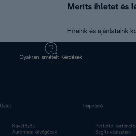
Meríts ihletet és 
Híreink és ajánlataink 
Gyakran Ismételt Kérdések
Üzlet
Inspiráció
Kávéfőzők
Perfetto-történetb
Automata kávégépek
Segíts választani