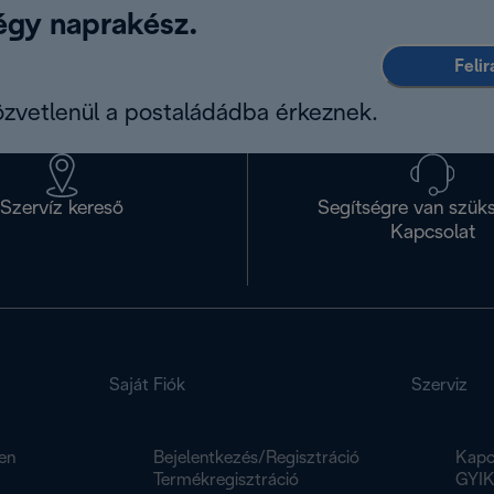
légy naprakész.
Feli
közvetlenül a postaládádba érkeznek.
Szervíz kereső
Segítségre van szük
Kapcsolat
Saját Fiók
Szerviz
en
Bejelentkezés/Regisztráció
Kapc
Termékregisztráció
GYI