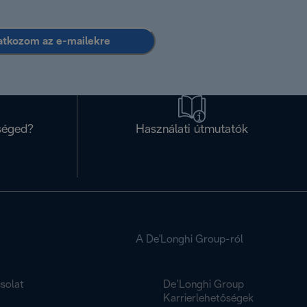
ratkozom az e-mailekre
séged?
Használati útmutatók
A De'Longhi Group-ról
solat
De’Longhi Group
K
Karrierlehetőségek