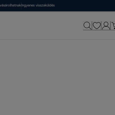
vásárolhatnak
Ingyenes visszaküldés