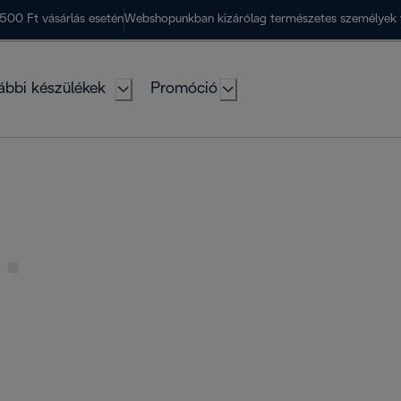
500 Ft vásárlás esetén
Webshopunkban kizárólag természetes személyek 
ábbi készülékek
Promóció