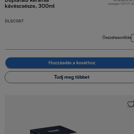
Duplafalú kerámia
Tartalmazza az
összegét 1077 Ft (
kávéscsésze, 300ml
DLSC067
Összehasonlítás
Hozzáadás a kosárhoz
Tudj meg többet