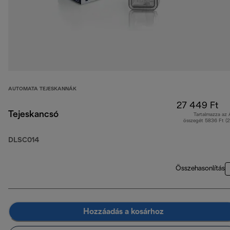
AUTOMATA TEJESKANNÁK
27 449 Ft
Tejeskancsó
Tartalmazza az
összegét 5836 Ft (
DLSC014
Összehasonlítás
Hozzáadás a kosárhoz