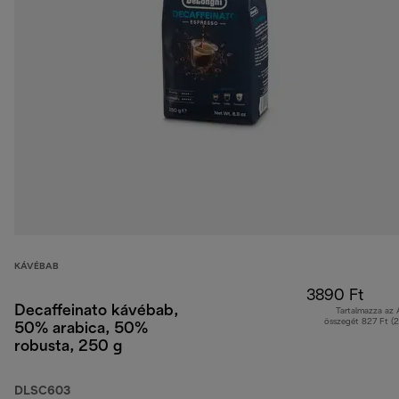
KÁVÉBAB
3890 Ft
Decaffeinato kávébab,
Tartalmazza az
összegét 827 Ft (
50% arabica, 50%
robusta, 250 g
DLSC603