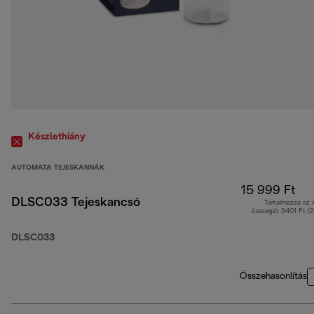
Készlethiány
AUTOMATA TEJESKANNÁK
15 999 Ft
DLSC033 Tejeskancsó
Tartalmazza az
összegét 3401 Ft (
DLSC033
Összehasonlítás