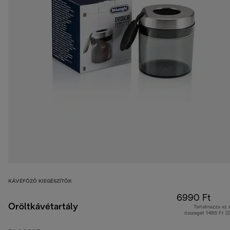
KÁVÉFŐZŐ KIEGÉSZÍTŐK
6990 Ft
Őröltkávétartály
Tartalmazza az
összegét 1486 Ft (