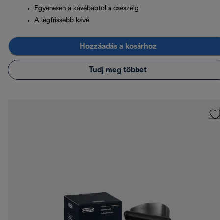
Egyenesen a kávébabtól a csészéig
A legfrissebb kávé
Hozzáadás a kosárhoz
Tudj meg többet