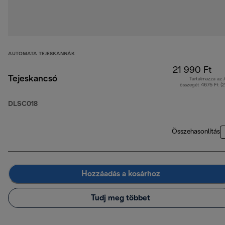
AUTOMATA TEJESKANNÁK
21 990 Ft
Tejeskancsó
Tartalmazza az
összegét 4675 Ft (
DLSC018
Összehasonlítás
Hozzáadás a kosárhoz
Tudj meg többet