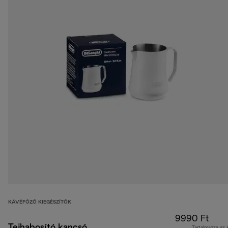
KÁVÉFŐZŐ KIEGÉSZÍTŐK
9990 Ft
Tejhabosító kancsó,
Tartalmazza az