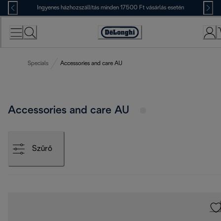
Skip
Ingyenes házhozszállítás minden 17500 Ft vásárlás esetén
to
Content
Accessibility
Statement
Specials
Accessories and care AU
Accessories and care AU
Szűrő