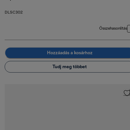
capuccino, 2db latte
macchiato duplafalú
DLSC302
üvegpohár
Összehasonlítás
Hozzáadás a kosárhoz
Tudj meg többet