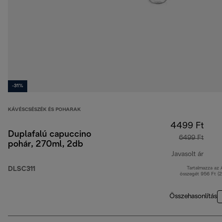
-31%
KÁVÉSCSÉSZÉK ÉS POHARAK
4499 Ft
Duplafalú capuccino
6499 Ft
pohár, 270ml, 2db
Javasolt ár
DLSC311
Tartalmazza az
erede
összegét 956 Ft (
Összehasonlítás