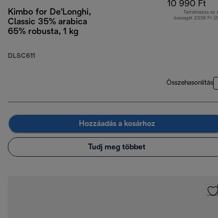
10 990 Ft
Kimbo for De'Longhi,
Tartalmazza az
összegét 2336 Ft (
Classic 35% arabica
65% robusta, 1 kg
DLSC611
Összehasonlítás
Hozzáadás a kosárhoz
Tudj meg többet