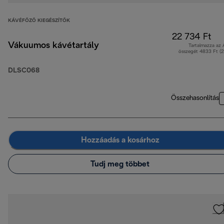
KÁVÉFŐZŐ KIEGÉSZÍTŐK
22 734 Ft
Vákuumos kávétartály
Tartalmazza az
összegét 4833 Ft (
DLSC068
Összehasonlítás
Hozzáadás a kosárhoz
Tudj meg többet