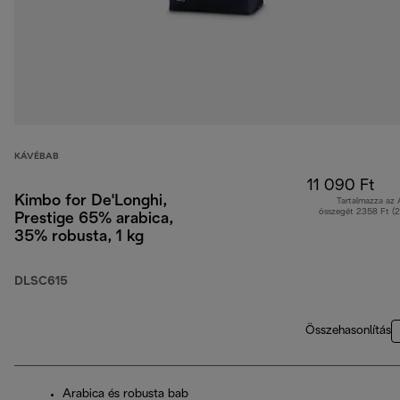
KÁVÉBAB
11 090 Ft
Kimbo for De'Longhi,
Tartalmazza az
összegét 2358 Ft (
Prestige 65% arabica,
35% robusta, 1 kg
DLSC615
Összehasonlítás
Arabica és robusta bab