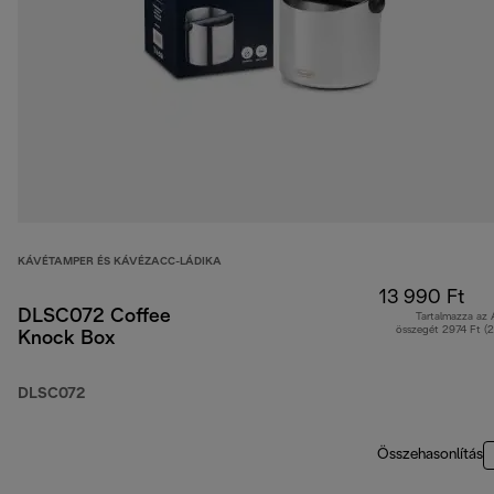
KÁVÉTAMPER ÉS KÁVÉZACC-LÁDIKA
13 990 Ft
DLSC072 Coffee
Tartalmazza az
összegét 2974 Ft (
Knock Box
DLSC072
Összehasonlítás