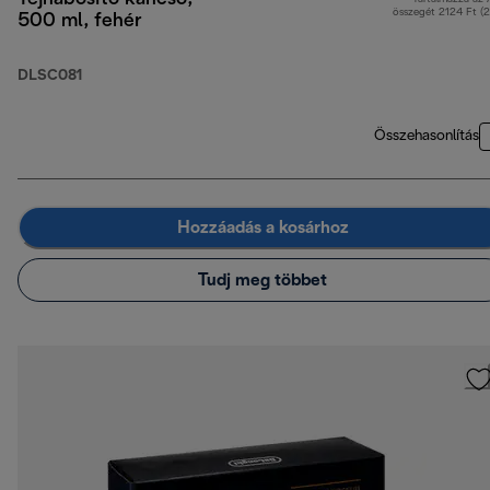
összegét 2124 Ft (
500 ml, fehér
DLSC081
Összehasonlítás
Hozzáadás a kosárhoz
Tudj meg többet