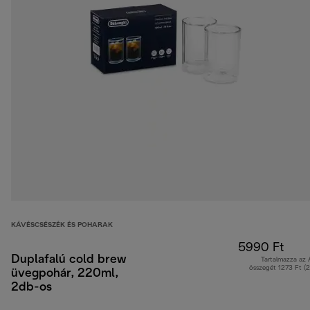
KÁVÉSCSÉSZÉK ÉS POHARAK
5990 Ft
Duplafalú cold brew
Tartalmazza az
összegét 1273 Ft (
üvegpohár, 220ml,
2db-os