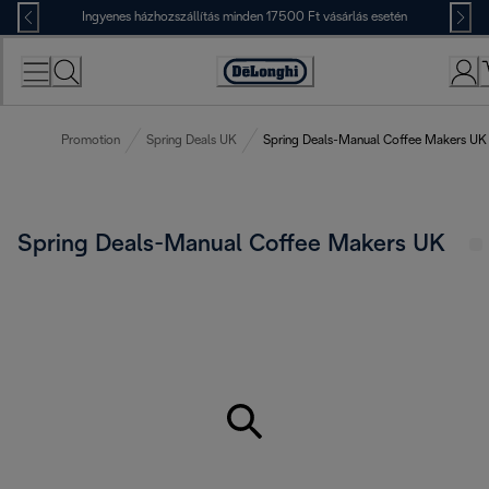
Skip
Ingyenes házhozszállítás minden 17500 Ft vásárlás esetén
to
Content
Accessibility
Statement
Promotion
Spring Deals UK
Spring Deals-Manual Coffee Makers UK
Spring Deals-Manual Coffee Makers UK