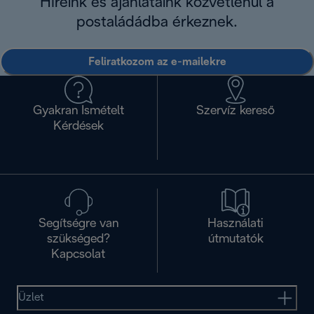
Híreink és ajánlataink közvetlenül a
postaládádba érkeznek.
Feliratkozom az e-mailekre
Gyakran Ismételt
Szervíz kereső
Kérdések
Segítségre van
Használati
szükséged?
útmutatók
Kapcsolat
Üzlet