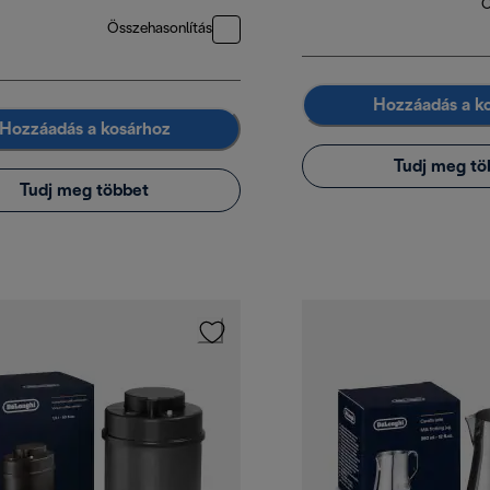
Ö
Összehasonlítás
Hozzáadás a k
Hozzáadás a kosárhoz
Tudj meg tö
Tudj meg többet