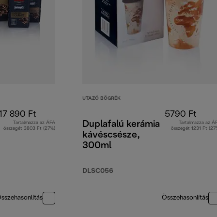
UTAZÓ BÖGRÉK
17 890 Ft
5790 Ft
Duplafalú kerámia
Tartalmazza az ÁFA
Tartalmazza az Á
összegét 3803 Ft (27%)
összegét 1231 Ft (27
kávéscsésze,
300ml
DLSC056
sszehasonlítás
Összehasonlítás