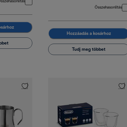
sszehasonlítás
Összehasonlítás
osárhoz
Hozzáadás a kosárhoz
bbet
Tudj meg többet