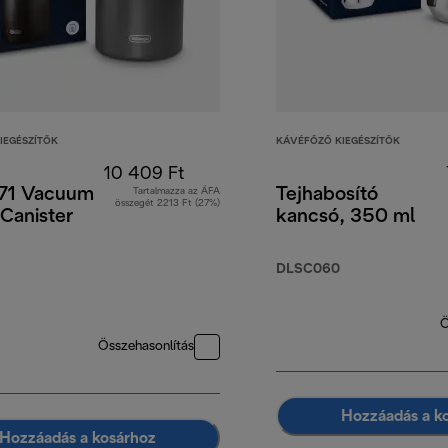
IEGÉSZÍTŐK
KÁVÉFŐZŐ KIEGÉSZÍTŐK
10 409 Ft
71 Vacuum
Tejhabosító
Tartalmazza az ÁFA
összegét 2213 Ft (27%)
Canister
kancsó, 350 ml
DLSC060
Ö
Összehasonlítás
Hozzáadás a k
Hozzáadás a kosárhoz