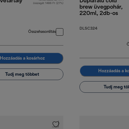
vétartály
Duplafalú cold
összegét 1486 Ft (27%)
brew üvegpohár,
220ml, 2db-os
DLSC324
Összehasonlítás
Ö
Hozzáadás a kosárhoz
Hozzáadás a k
Tudj meg többet
Tudj meg tö