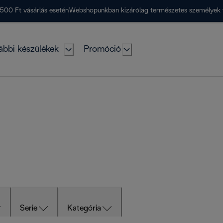
500 Ft vásárlás esetén
Webshopunkban kizárólag természetes személyek 
ábbi készülékek
Promóció
Serie
Kategória