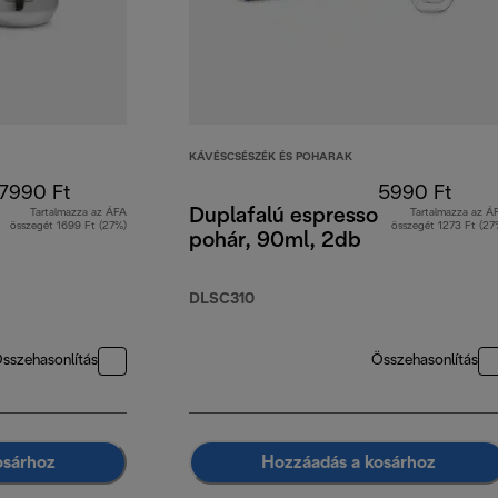
KÁVÉSCSÉSZÉK ÉS POHARAK
7990 Ft
5990 Ft
Duplafalú espresso
Tartalmazza az ÁFA
Tartalmazza az Á
összegét 1699 Ft (27%)
összegét 1273 Ft (27
pohár, 90ml, 2db
DLSC310
sszehasonlítás
Összehasonlítás
osárhoz
Hozzáadás a kosárhoz