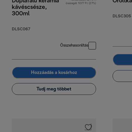
Duplafalú kerámia
Őröltká
összegét 1077 Ft (27%)
kávéscsésze,
300ml
DLSC305
DLSC067
Összehasonlítás
Hozzáadás a kosárhoz
Tudj meg többet