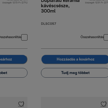
Duplafalú kerámia
összegét 1273 Ft (27%)
összegét 1231 Ft (27
kávéscsésze,
300ml
DLSC057
sszehasonlítás
Összehasonlítás
osárhoz
Hozzáadás a kosárhoz
bbet
Tudj meg többet