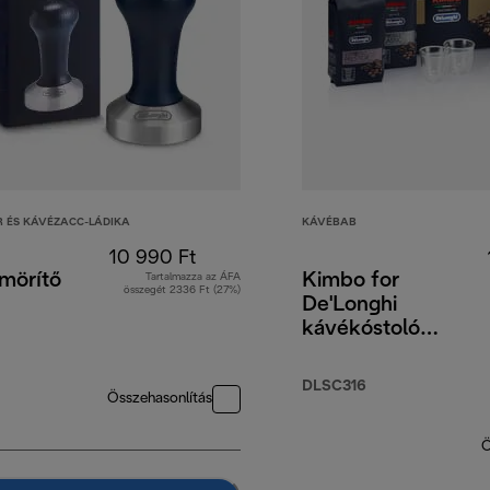
 ÉS KÁVÉZACC-LÁDIKA
KÁVÉBAB
10 990 Ft
mörítő
Kimbo for
Tartalmazza az ÁFA
összegét 2336 Ft (27%)
De'Longhi
kávékóstoló
készlet
kávébabbal, 4 x
DLSC316
Összehasonlítás
250 g, és 2 db
Espresso pohár
Ö