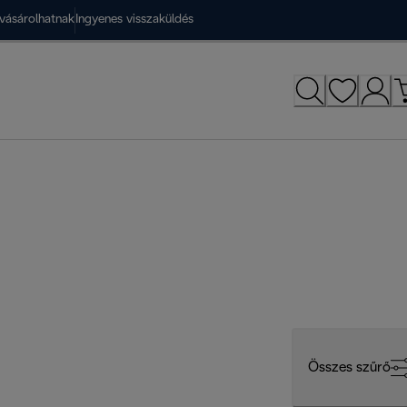
vásárolhatnak
Ingyenes visszaküldés
Összes szűrő