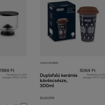
UTAZÓ BÖGRÉK
7899 Ft
5064 Ft
Duplafalú kerámia
Tartalmazza az ÁFA
Tartalmazza az Á
összegét 1679 Ft (27%)
összegét 1077 Ft (27
kávéscsésze,
300ml
DLSC076