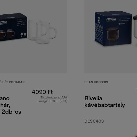
ÉK ÉS POHARAK
BEAN HOPPERS
4090 Ft
ano
Rivelia
Tartalmazza az ÁFA
összegét 870 Ft (27%)
hár,
kávébabtartály
 2db-os
DLSC403