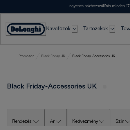
Skip
Ingyenes házhozszállítás minden 17
to
Content
Kávéfőzők
Tartozékok
Tov
Accessibility
Statement
Promotion
Black Friday UK
Black Friday-Accessories UK
Black Friday-Accessories UK
Rendezés:
Ár
Kedvezmény
Szín