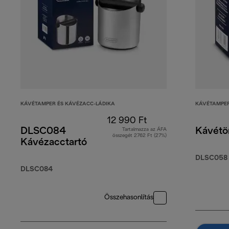
KÁVÉTAMPER ÉS KÁVÉZACC-LÁDIKA
KÁVÉTAMPER
12 990 Ft
DLSC084
Kávétö
Tartalmazza az ÁFA
összegét 2762 Ft (27%)
Kávézacctartó
DLSC058
DLSC084
Összehasonlítás