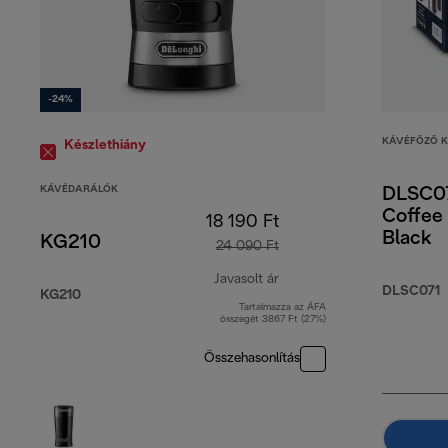
-24%
KÁVÉFŐZŐ K
Készlethiány
KÁVÉDARÁLÓK
DLSC0
Coffee 
18 190 Ft
Black
KG210
24 090 Ft
Javasolt ár
DLSC071
KG210
Tartalmazza az ÁFA
eredeti ár 24 090 Ft
összegét 3867 Ft (27%)
Összehasonlítás