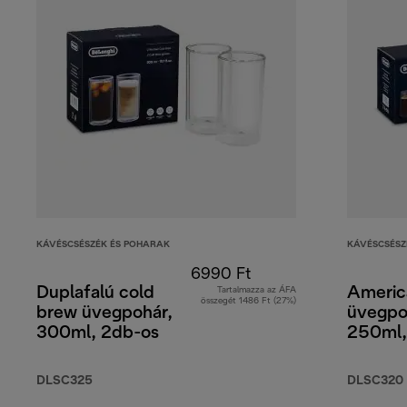
KÁVÉSCSÉSZÉK ÉS POHARAK
KÁVÉSCSÉSZ
6990 Ft
Duplafalú cold
Americ
Tartalmazza az ÁFA
összegét 1486 Ft (27%)
brew üvegpohár,
üvegpo
300ml, 2db-os
250ml,
DLSC325
DLSC320