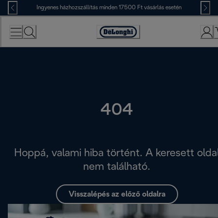
Skip
Ingyenes házhozszállítás minden 17500 Ft vásárlás esetén
to
Content
Accessibility
Statement
404
Hoppá, valami hiba történt. A keresett olda
nem található.
Visszalépés az előző oldalra