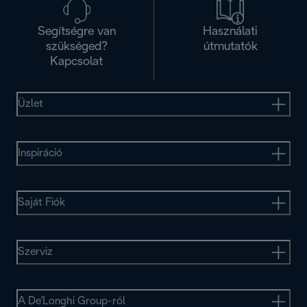
Segítségre van
Használati
szükséged?
útmutatók
Kapcsolat
Üzlet
Inspiráció
Saját Fiók
Szerviz
A De'Longhi Group-ról