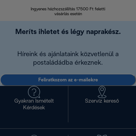
Ingyenes házhozszállítás 17500 Ft feletti
Visszak
vásárlás esetén
Meríts ihletet és légy naprakész.
Híreink és ajánlataink közvetlenül a
postaládádba érkeznek.
Feliratkozom az e-mailekre
Gyakran Ismételt
Szervíz kereső
Kérdések