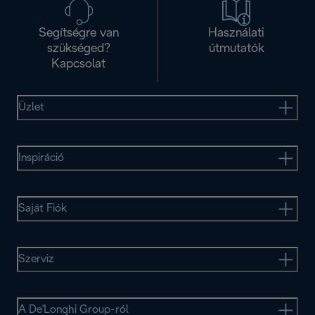
Segítségre van
Használati
szükséged?
útmutatók
Kapcsolat
Üzlet
Inspiráció
Saját Fiók
Szerviz
A De'Longhi Group-ról