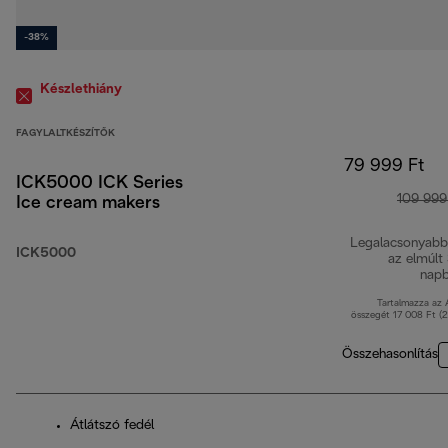
-38%
Készlethiány
FAGYLALTKÉSZÍTŐK
79 999 Ft
ICK5000 ICK Series
109 999
Ice cream makers
Legalacsonyabb
ICK5000
az elmúlt
nap
Tartalmazza az
összegét 17 008 Ft (
Összehasonlítás
Átlátszó fedél