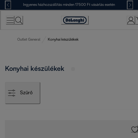
Skip
Ingyenes házhozszállítás minden 17500 Ft vásárlás esetén
to
Content
Accessibility
Statement
Outlet General
Konyhai készülékek
Konyhai készülékek
Szűrő