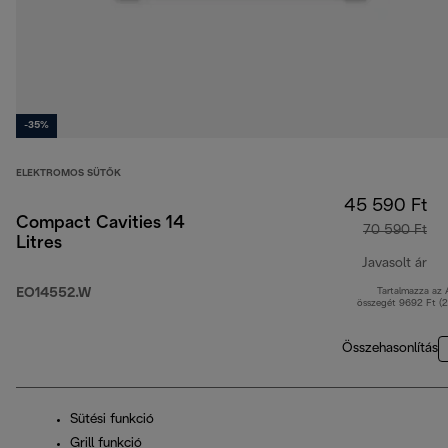
-35%
ELEKTROMOS SÜTŐK
45 590 Ft
Compact Cavities 14
70 590 Ft
Litres
Javasolt ár
EO14552.W
Tartalmazza az
ere
összegét 9692 Ft (
Összehasonlítás
Sütési funkció
Grill funkció