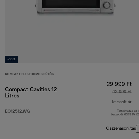
-30%
KOMPAKT ELEKTROMOS SÜTŐK
29 999 Ft
Compact Cavities 12
42 999 Ft
Litres
Javasolt ár
EO12512.WG
Tartalmazza az
ere
összegét 6378 Ft (
Összehasonlítás