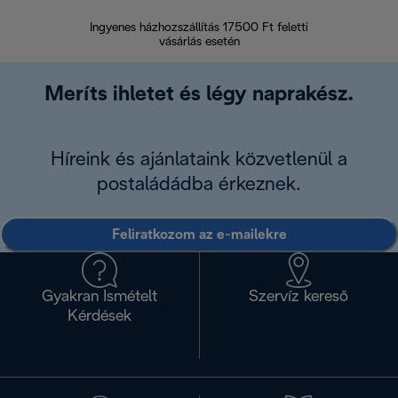
Ingyenes házhozszállítás 17500 Ft feletti
Visszak
vásárlás esetén
Meríts ihletet és légy naprakész.
Híreink és ajánlataink közvetlenül a
postaládádba érkeznek.
Feliratkozom az e-mailekre
Gyakran Ismételt
Szervíz kereső
Kérdések