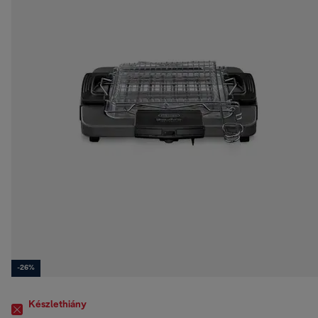
-26%
Készlethiány