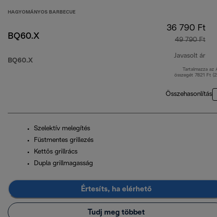
HAGYOMÁNYOS BARBECUE
36 790 Ft
BQ60.X
49 790 Ft
Javasolt ár
BQ60.X
Tartalmazza az
ere
összegét 7821 Ft (
Összehasonlítás
Szelektív melegítés
Füstmentes grillezés
Kettős grillrács
Dupla grillmagasság
Értesíts, ha elérhető
Tudj meg többet