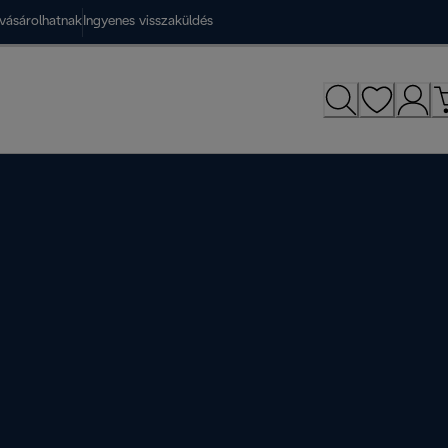
vásárolhatnak
Ingyenes visszaküldés