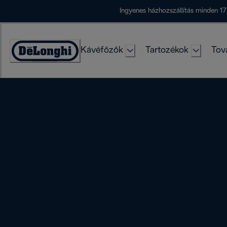
Skip
Ingyenes házhozszállítás minden 17
to
Content
Kávéfőzők
Tartozékok
Tov
Accessibility
Statement