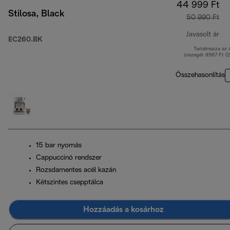
44 999 Ft
Stilosa, Black
50 990 Ft
Javasolt ár
EC260.BK
Tartalmazza az
ere
összegét 9567 Ft (
Összehasonlítás
15 bar nyomás
Cappuccinó rendszer
Rozsdamentes acél kazán
Kétszintes csepptálca
Hozzáadás a kosárhoz