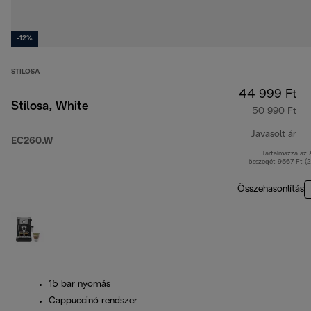
-12%
STILOSA
44 999 Ft
Stilosa, White
50 990 Ft
Javasolt ár
EC260.W
Tartalmazza az
ere
összegét 9567 Ft (
Összehasonlítás
15 bar nyomás
Cappuccinó rendszer