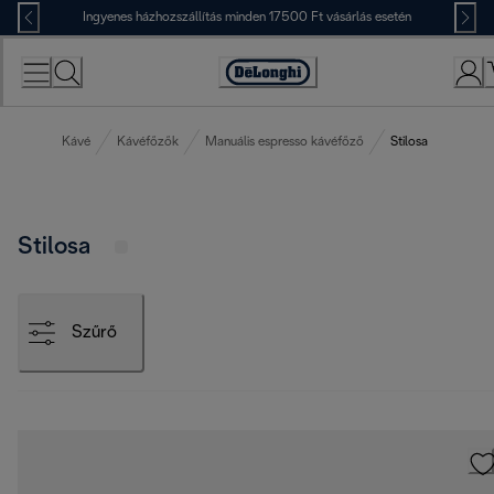
Skip
Ingyenes házhozszállítás minden 17500 Ft vásárlás esetén
to
Content
Accessibility
Statement
Kávé
Kávéfőzők
Manuális espresso kávéfőző
Stilosa
Stilosa
Szűrő