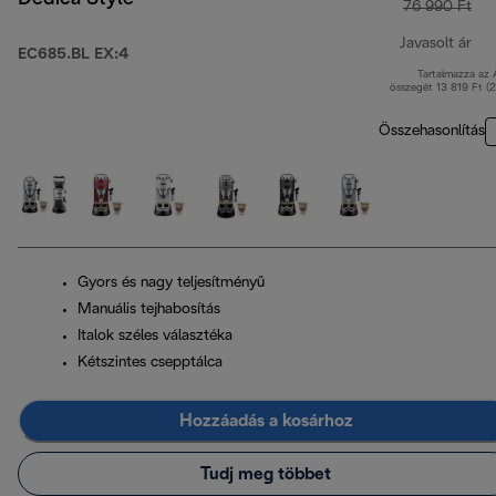
76 990 Ft
Javasolt ár
EC685.BL EX:4
Tartalmazza az
ere
összegét 13 819 Ft (
Összehasonlítás
Gyors és nagy teljesítményű
Manuális tejhabosítás
Italok széles választéka
Kétszintes csepptálca
Hozzáadás a kosárhoz
Tudj meg többet