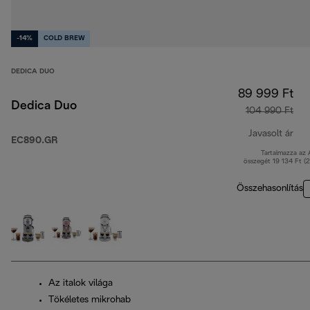
-14%
COLD BREW
DEDICA DUO
89 999 Ft
Dedica Duo
104 990 Ft
Javasolt ár
EC890.GR
Tartalmazza az
ere
összegét 19 134 Ft (
Összehasonlítás
Az italok világa
Tökéletes mikrohab