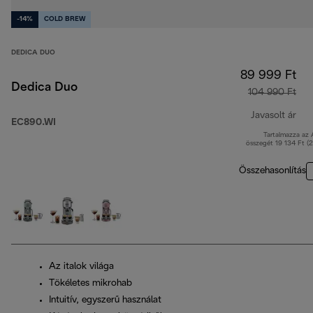
-14%
COLD BREW
DEDICA DUO
89 999 Ft
Dedica Duo
104 990 Ft
Javasolt ár
EC890.WI
Tartalmazza az
ere
összegét 19 134 Ft (
Összehasonlítás
Az italok világa
Tökéletes mikrohab
Intuitív, egyszerű használat