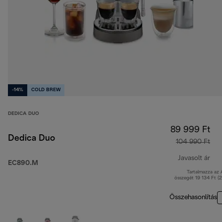
-14%
COLD BREW
DEDICA DUO
89 999 Ft
Dedica Duo
104 990 Ft
Javasolt ár
EC890.M
Tartalmazza az
ere
összegét 19 134 Ft (
Összehasonlítás