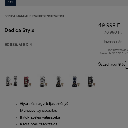
-35%
DEDICA MANUÁLIS ESZPRESSZÓKÉSZÍTŐK
49 999 Ft
Dedica Style
76 990 Ft
Javasolt ár
EC685.M EX:4
Tartalmazza az
ere
összegét 10 630 Ft (
Összehasonlítás
Gyors és nagy teljesítményű
Manuális tejhabosítás
Italok széles választéka
Kétszintes csepptálca