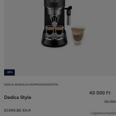
-35%
DEDICA MANUÁLIS ESZPRESSZÓKÉSZÍTŐK
49 999 Ft
Dedica Style
69 999
EC685.BK EX:4
Legalacsonyabb