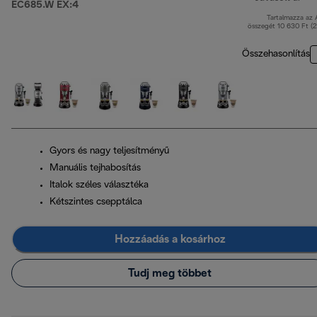
EC685.W EX:4
Tartalmazza az
ere
összegét 10 630 Ft (
Összehasonlítás
Gyors és nagy teljesítményű
Manuális tejhabosítás
Italok széles választéka
Kétszintes csepptálca
Hozzáadás a kosárhoz
Tudj meg többet