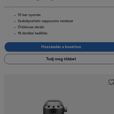
15 bar nyomás
Szabályozható cappuccino rendszer
Őrlőköves daráló
18 darálási beállítás
Hozzáadás a kosárhoz
Tudj meg többet