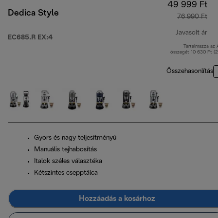
49 999 Ft
Dedica Style
76 990 Ft
Javasolt ár
EC685.R EX:4
Tartalmazza az
ere
összegét 10 630 Ft (
Összehasonlítás
Gyors és nagy teljesítményű
Manuális tejhabosítás
Italok széles választéka
Kétszintes csepptálca
Hozzáadás a kosárhoz