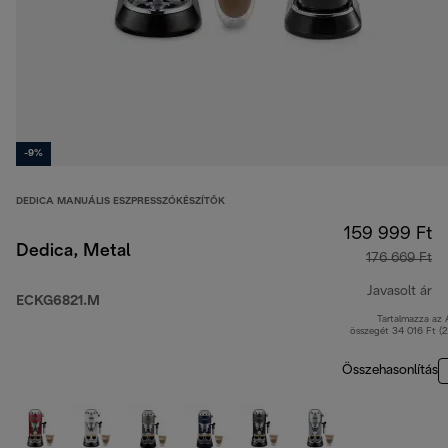
-9%
DEDICA MANUÁLIS ESZPRESSZÓKÉSZÍTŐK
159 999 Ft
Dedica, Metal
176 669 Ft
Javasolt ár
ECKG6821.M
Tartalmazza az
er
összegét 34 016 Ft (
Összehasonlítás