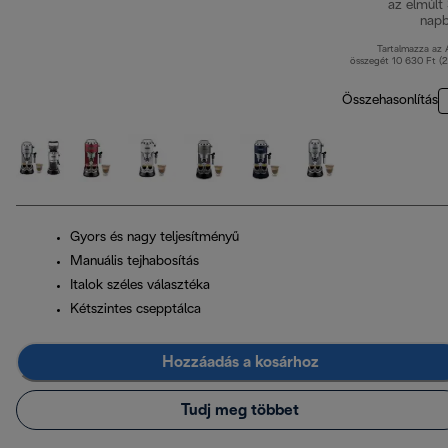
az elmúlt
nap
Tartalmazza az
összegét 10 630 Ft (
Összehasonlítás
Gyors és nagy teljesítményű
Manuális tejhabosítás
Italok széles választéka
Kétszintes csepptálca
Hozzáadás a kosárhoz
Tudj meg többet