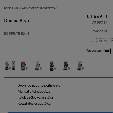
DEDICA MANUÁLIS ESZPRESSZÓKÉSZÍTŐK
64 999 Ft
Dedica Style
76 990 Ft
Javasolt ár
EC685.TB EX:4
Tartalmazza az
ere
összegét 13 819 Ft (
Összehasonlítás
Gyors és nagy teljesítményű
Manuális tejhabosítás
Italok széles választéka
Kétszintes csepptálca