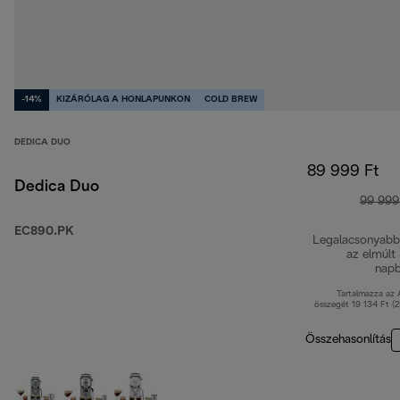
-14%
KIZÁRÓLAG A HONLAPUNKON
COLD BREW
DEDICA DUO
89 999 Ft
Dedica Duo
99 999
EC890.PK
Legalacsonyabb
az elmúlt
nap
Tartalmazza az
összegét 19 134 Ft (
Összehasonlítás