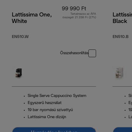
99 990 Ft
Lattissima One,
Lattiss
Tartalmazza az ÁFA
összegét 21 258 Ft (27%)
White
Black
EN510.W
EN510.B
Összehasonlítás
Single Serve Cappuccino System
S
Egyszerű használat
E
19 bar nyomású szivattyú
1
Lattissima One dizájn
L