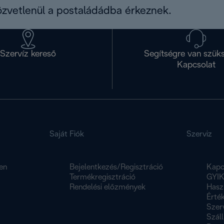
közvetlenül a postaládádba érkeznek.
Szervíz kereső
Segítségre van szük
Kapcsolat
Saját Fiók
Szerviz
en
Bejelentkezés/Regisztráció
Kapc
Termékregisztráció
GYI
Rendelési előzmények
Hasz
Érték
Szer
Száll