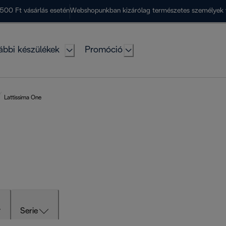
500 Ft vásárlás esetén
Webshopunkban kizárólag természetes személyek 
ábbi készülékek
Promóció
Lattissima One
Serie