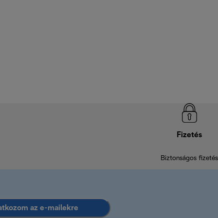
Fizetés
Biztonságos fizetés
ratkozom az e-mailekre