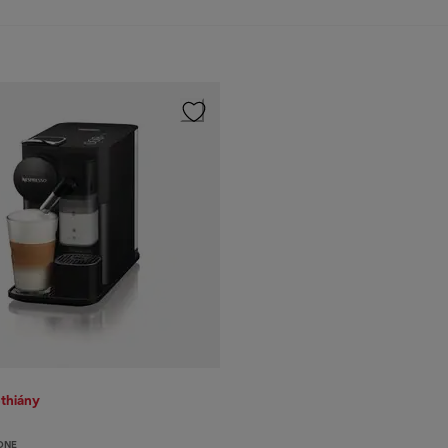
thiány
ONE