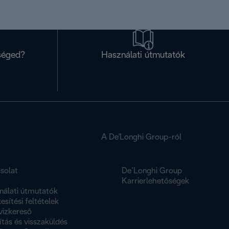
séged?
Használati útmutatók
A De'Longhi Group-ról
solat
De’Longhi Group
K
Karrierlehetőségek
nálati útmutatók
esítési feltételek
vizkereső
ítás és visszaküldés