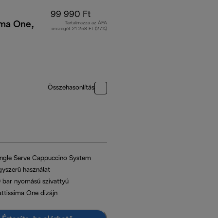
99 990 Ft
ima One,
Tartalmazza az ÁFA
összegét 21 258 Ft (27%)
Összehasonlítás
ingle Serve Cappuccino System
gyszerű használat
9 bar nyomású szivattyú
attissima One dizájn