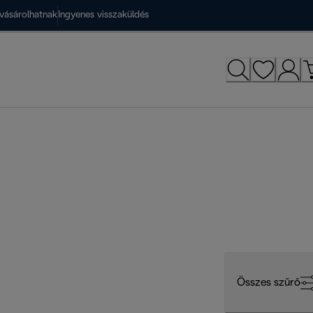
vásárolhatnak
Ingyenes visszaküldés
Összes szűrő