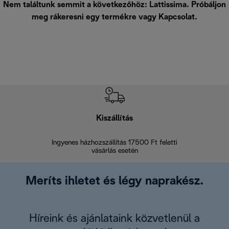
Nem találtunk semmit a következőhöz: Lattissima. Próbáljon
meg rákeresni egy termékre vagy
Kapcsolat
.
Kiszállítás
V
Ingyenes házhozszállítás 17500 Ft feletti
Visszak
vásárlás esetén
Meríts ihletet és légy naprakész.
Híreink és ajánlataink közvetlenül a