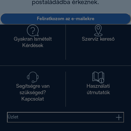
postaládádba érkeznek.
Feliratkozom az e-mailekre
Gyakran Ismételt
Szervíz kereső
Kérdések
Segítségre van
Használati
szükséged?
útmutatók
Kapcsolat
Üzlet