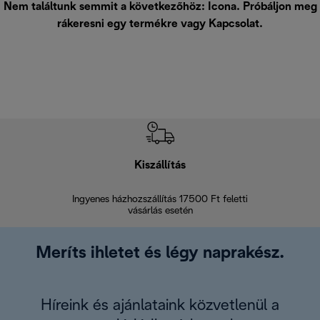
Nem találtunk semmit a következőhöz: Icona. Próbáljon meg
rákeresni egy termékre vagy
Kapcsolat
.
Kiszállítás
V
Ingyenes házhozszállítás 17500 Ft feletti
Visszak
vásárlás esetén
Meríts ihletet és légy naprakész.
Híreink és ajánlataink közvetlenül a