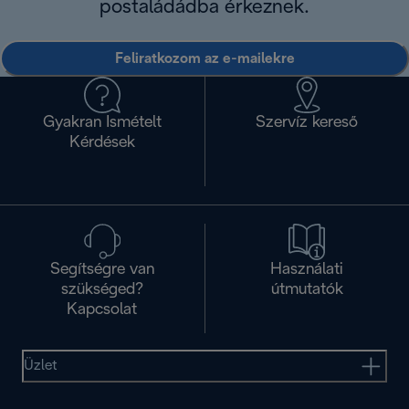
postaládádba érkeznek.
Feliratkozom az e-mailekre
Gyakran Ismételt
Szervíz kereső
Kérdések
Segítségre van
Használati
szükséged?
útmutatók
Kapcsolat
Üzlet