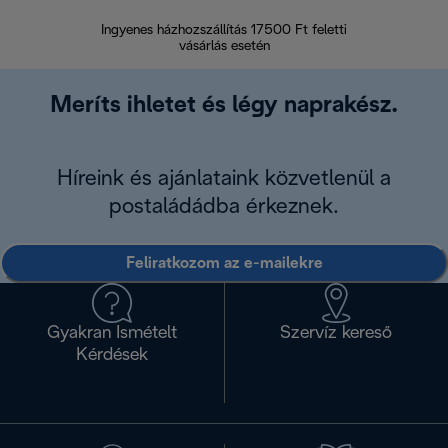
Ingyenes házhozszállítás 17500 Ft feletti
Visszak
vásárlás esetén
Meríts ihletet és légy naprakész.
Híreink és ajánlataink közvetlenül a
postaládádba érkeznek.
Feliratkozom az e-mailekre
Gyakran Ismételt
Szervíz kereső
Kérdések