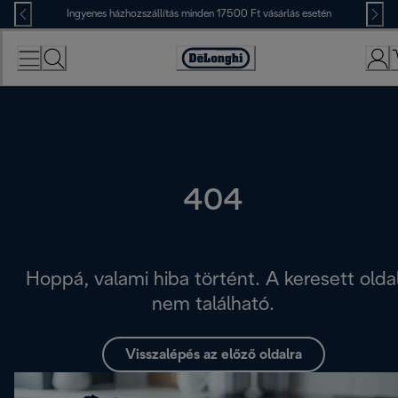
Skip
Ingyenes házhozszállítás minden 17500 Ft vásárlás esetén
to
Content
Accessibility
Statement
404
Hoppá, valami hiba történt. A keresett olda
nem található.
Visszalépés az előző oldalra