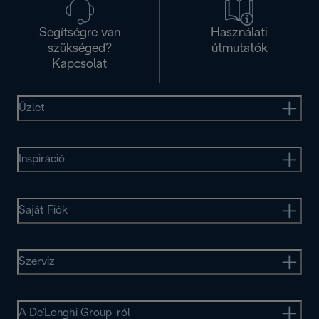
Segítségre van
Használati
szükséged?
útmutatók
Kapcsolat
Üzlet
Inspiráció
Saját Fiók
Szerviz
A De'Longhi Group-ról