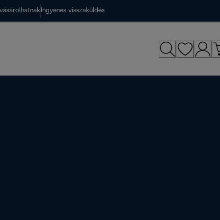
vásárolhatnak
Ingyenes visszaküldés