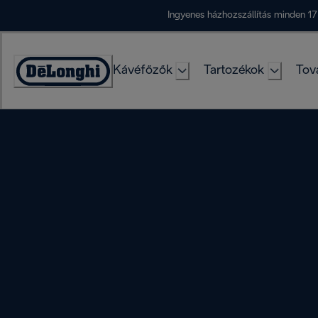
Skip
Ingyenes házhozszállítás minden 17
to
Content
Kávéfőzők
Tartozékok
Tov
Accessibility
Statement