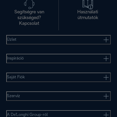
Segítségre van
Használati
szükséged?
útmutatók
Kapcsolat
Üzlet
Inspiráció
Saját Fiók
Szerviz
A De'Longhi Group-ról