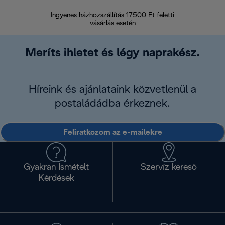
Ingyenes házhozszállítás 17500 Ft feletti
Visszak
vásárlás esetén
Meríts ihletet és légy naprakész.
Híreink és ajánlataink közvetlenül a
postaládádba érkeznek.
Feliratkozom az e-mailekre
Gyakran Ismételt
Szervíz kereső
Kérdések