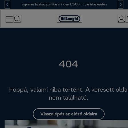
Skip
Ingyenes házhozszállítás minden 17500 Ft vásárlás esetén
to
Content
Accessibility
Statement
404
Hoppá, valami hiba történt. A keresett olda
nem található.
Visszalépés az előző oldalra