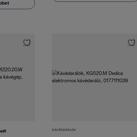
bbet
KÁVÉDARÁLÓK
adt