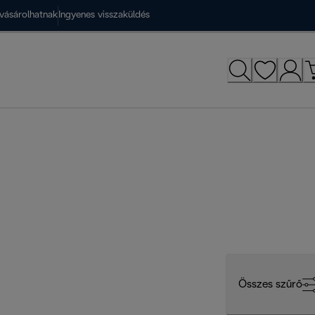
vásárolhatnak
Ingyenes visszaküldés
Összes szűrő