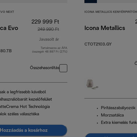
EVO NEXT
ICONA METALLICS KENYÉRPIRÍTÓ
229 999 Ft
ica Evo
Icona Metallics
249 990 Ft
Javasolt ár
CTOT2103.GY
Tartalmazza az ÁFA
eredeti ár 249 990 Ft
80.TB
összegét 48 897 Ft (27%)
Ö
Összehasonlítás
sak a legfrissebb kávéból
elhasználóbarát kezelőfelület
atteCrema Hot Technológia
Pirításszabályozók
alok széles választéka
Morzsatálca
Extra kiemelés funk
Hozzáadás a kosárhoz