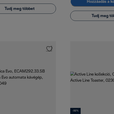
Hozzáadás a k
Tudj meg többet
Tudj meg tö
-32%