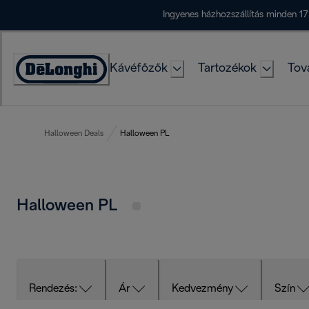
Skip
Ingyenes házhozszállítás minden 17
to
Content
Kávéfőzők
Tartozékok
Tov
Accessibility
Statement
Halloween Deals
Halloween PL
Halloween PL
Rendezés:
Ár
Kedvezmény
Szín