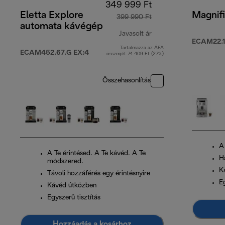
349 999 Ft
Eletta Explore
Magnifi
399 990 Ft
automata kávégép
Javasolt ár
ECAM22.1
Tartalmazza az ÁFA
eredeti ár 399 990 F
ECAM452.67.G EX:4
összegét 74 409 Ft (27%)
Összehasonlítás
A
A Te érintésed. A Te kávéd. A Te
H
módszered.
K
Távoli hozzáférés egy érintésnyire
Eg
Kávéd útközben
Egyszerű tisztítás
Hozzáadás a kosárhoz