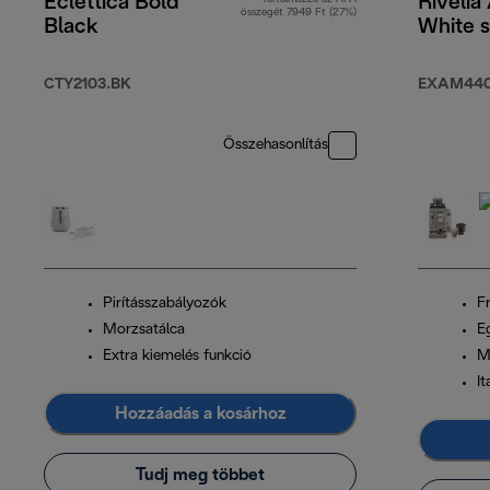
Eclettica Bold
Rivelia
összegét 7949 Ft (27%)
Black
White s
CTY2103.BK
EXAM440
Összehasonlítás
Pirításszabályozók
Fr
Morzsatálca
Eg
Extra kiemelés funkció
M
I
Hozzáadás a kosárhoz
Tudj meg többet