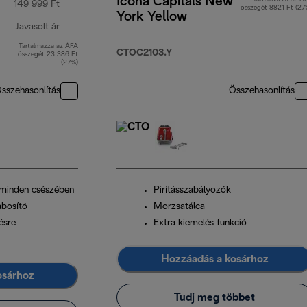
Icona Capitals New
149 999 Ft
összegét 8821 Ft (27
York Yellow
Javasolt ár
Tartalmazza az ÁFA
eredeti ár 149 999 Ft
CTOC2103.Y
összegét 23 386 Ft
(27%)
sszehasonlítás
Összehasonlítás
 minden csészében
Pirításszabályozók
bosító
Morzsatálca
ésre
Extra kiemelés funkció
Hozzáadás a kosárhoz
osárhoz
Tudj meg többet