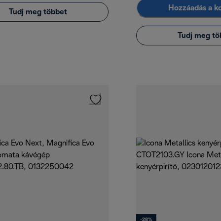
Hozzáadás a k
Tudj meg többet
Tudj meg tö
-28%