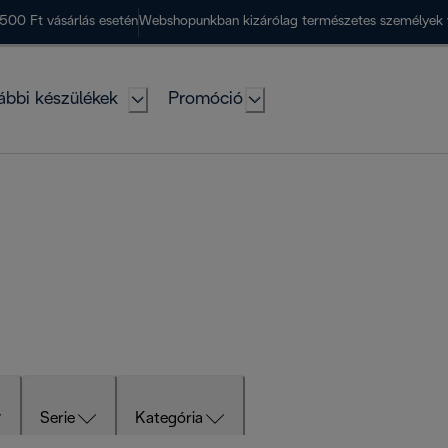
500 Ft vásárlás esetén
Webshopunkban kizárólag természetes személyek 
ábbi készülékek
Promóció
Serie
Kategória