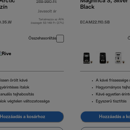
 Arctic
Magnifica S, Silver
269 990 Ft
zín
Black
Javasolt ár
Tartalmazza az ÁFA
eredeti ár 269 990 Ft
.35.W
ECAM22.110.SB
összegét 53 149 Ft (27%)
Összehasonlítás
Ö
issen őrölt kávé
A kávé frissessége
yérintéses italok
Hagyományos tejha
anuális tejhabosítás
Kávé egyetlen érint
talok végtelen változatossága
Egyszerű tisztítás
Hozzáadás a kosárhoz
Hozzáadás a k