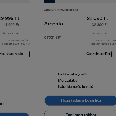
K
ARGENTO KENYÉRPIRÍTÓK
29 999 Ft
22 090 Ft
Argento
41 490 Ft
32 390 Ft
Javasolt ár
Javasolt ár
CT021.BK1
Tartalmazza az ÁFA
Tartalmazza az Á
eredeti ár 41 490 Ft
ered
összegét 6378 Ft (27%)
összegét 4696 Ft (27
sszehasonlítás
Összehasonlítás
Pirításszabályozók
Morzsatálca
Extra kiemelés funkció
Hozzáadás a kosárhoz
ció
Tudj meg többet