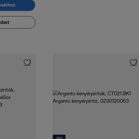
osárhoz
bbet
-32%