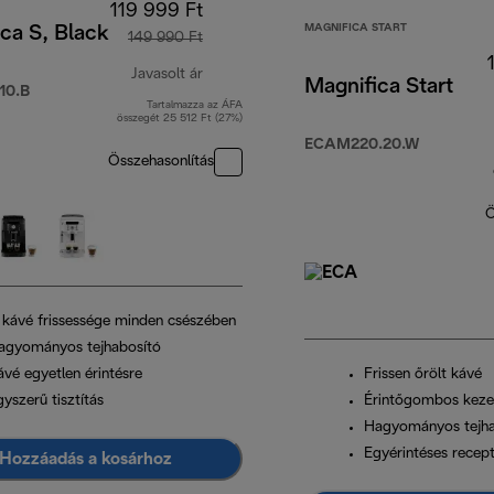
119 999 Ft
MAGNIFICA START
ca S, Black
149 990 Ft
Javasolt ár
Magnifica Start
10.B
Tartalmazza az ÁFA
t
eredeti ár 149 990 Ft
összegét 25 512 Ft (27%)
ECAM220.20.W
Összehasonlítás
Ö
 kávé frissessége minden csészében
agyományos tejhabosító
ávé egyetlen érintésre
Frissen őrölt kávé
yszerű tisztítás
Érintőgombos kezel
Hagyományos tejha
Egyérintéses recep
Hozzáadás a kosárhoz