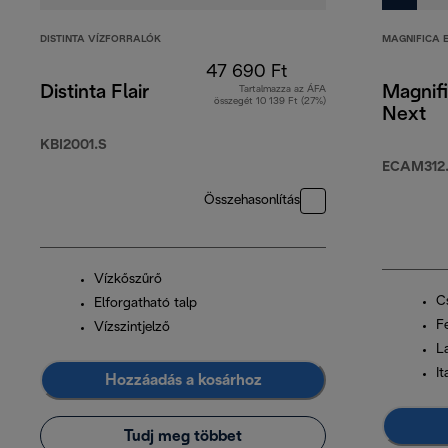
DISTINTA VÍZFORRALÓK
MAGNIFICA 
47 690 Ft
Distinta Flair
Magnif
Tartalmazza az ÁFA
összegét 10 139 Ft (27%)
Next
KBI2001.S
ECAM312.
Összehasonlítás
Vízkőszűrő
C
Elforgatható talp
F
Vízszintjelző
L
It
Hozzáadás a kosárhoz
Tudj meg többet