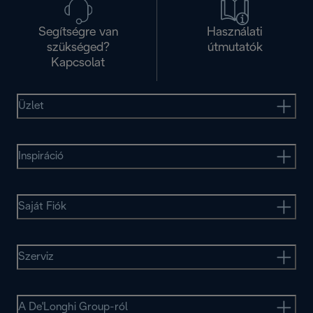
Segítségre van
Használati
szükséged?
útmutatók
Kapcsolat
Üzlet
Inspiráció
Saját Fiók
Szerviz
A De'Longhi Group-ról