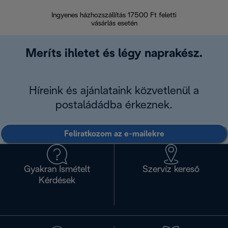
Ingyenes házhozszállítás 17500 Ft feletti
Visszak
vásárlás esetén
Meríts ihletet és légy naprakész.
Híreink és ajánlataink közvetlenül a
postaládádba érkeznek.
Feliratkozom az e-mailekre
Gyakran Ismételt
Szervíz kereső
Kérdések