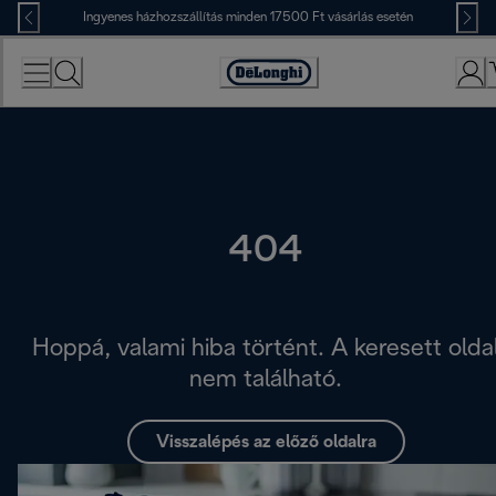
Skip
Ingyenes házhozszállítás minden 17500 Ft vásárlás esetén
to
Content
Accessibility
Statement
404
Hoppá, valami hiba történt. A keresett olda
nem található.
Visszalépés az előző oldalra