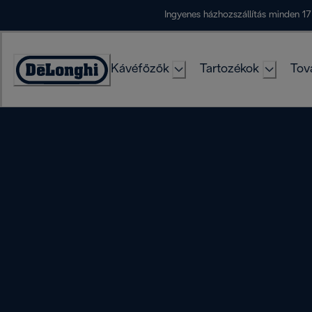
Skip
Ingyenes házhozszállítás minden 17
to
Content
Kávéfőzők
Tartozékok
Tov
Accessibility
Statement