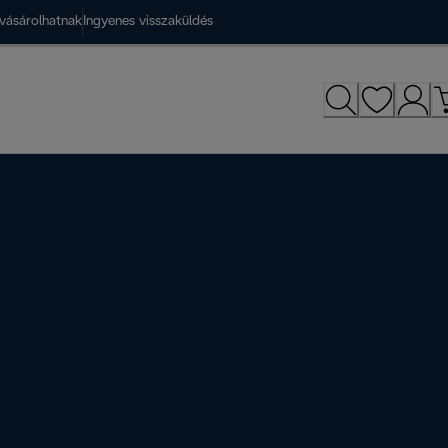
vásárolhatnak
Ingyenes visszaküldés