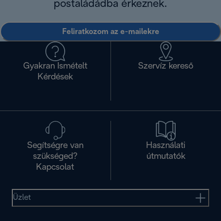
postaládádba érkeznek.
Feliratkozom az e-mailekre
Gyakran Ismételt
Szervíz kereső
Kérdések
Segítségre van
Használati
szükséged?
útmutatók
Kapcsolat
Üzlet