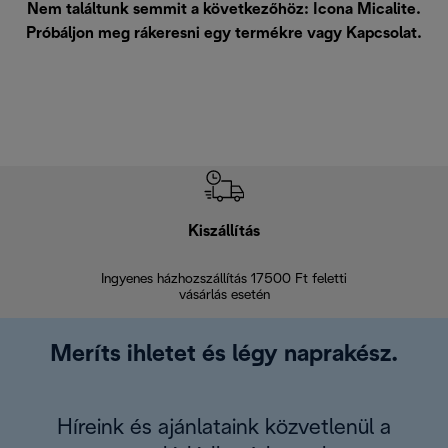
Nem találtunk semmit a következőhöz: Icona Micalite.
Próbáljon meg rákeresni egy termékre vagy
Kapcsolat
.
Kiszállítás
V
Ingyenes házhozszállítás 17500 Ft feletti
Visszak
vásárlás esetén
Meríts ihletet és légy naprakész.
Híreink és ajánlataink közvetlenül a