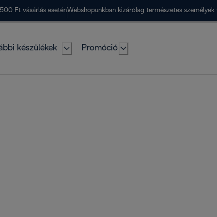
500 Ft vásárlás esetén
Webshopunkban kizárólag természetes személyek 
ábbi készülékek
Promóció