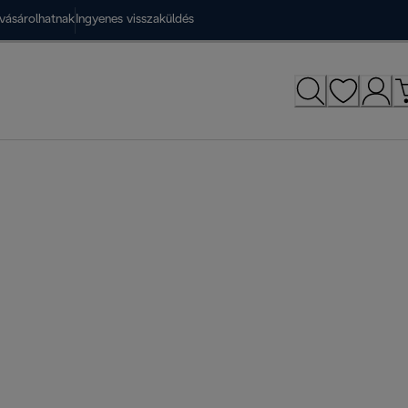
vásárolhatnak
Ingyenes visszaküldés