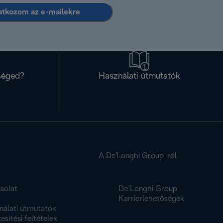
ratkozom az e-mailekre
séged?
Használati útmutatók
A De'Longhi Group-ról
solat
De’Longhi Group
K
Karrierlehetőségek
nálati útmutatók
esítési feltételek