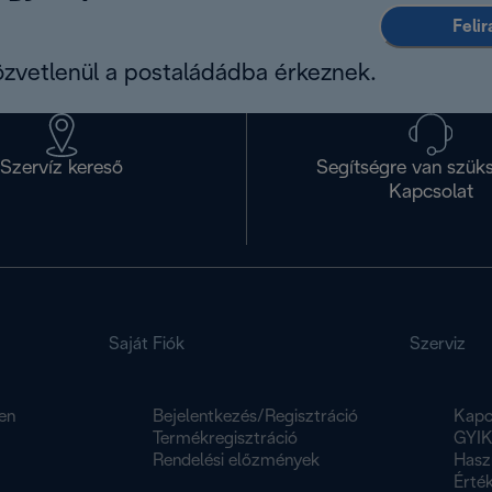
Feli
közvetlenül a postaládádba érkeznek.
Szervíz kereső
Segítségre van szük
Kapcsolat
Saját Fiók
Szerviz
en
Bejelentkezés/Regisztráció
Kapc
Termékregisztráció
GYI
Rendelési előzmények
Hasz
Érték