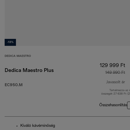
-13%
DEDICA MAESTRO
129 999 Ft
Dedica Maestro Plus
149 990 Ft
Javasolt ár
EC950.M
Tartalmazza az
er
összegét 27 638 Ft (
Összehasonlítás
Kiváló kávéminőség