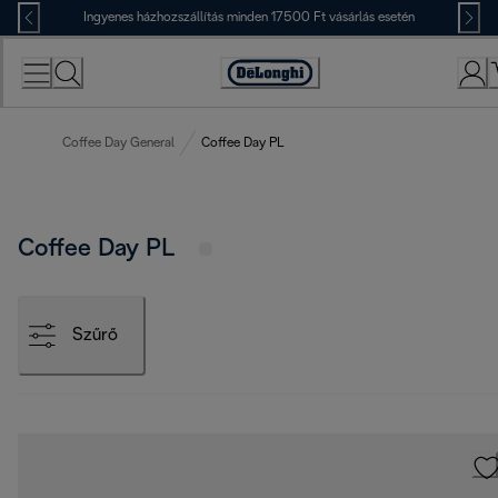
Skip
Ingyenes házhozszállítás minden 17500 Ft vásárlás esetén
to
Content
Accessibility
Statement
Coffee Day General
Coffee Day PL
Coffee Day PL
Szűrő