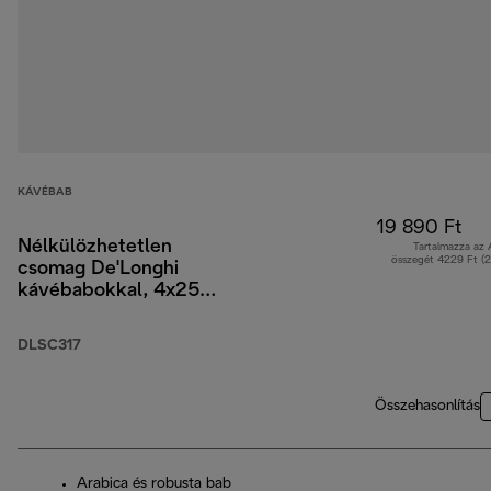
KÁVÉBAB
19 890 Ft
Nélkülözhetetlen
Tartalmazza az
összegét 4229 Ft (
csomag De'Longhi
kávébabokkal, 4x250
g, 2 Cappuccino pohár
és vízszűrő
DLSC317
Összehasonlítás
Arabica és robusta bab