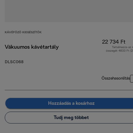
KÁVÉFŐZŐ KIEGÉSZÍTŐK
22 734 Ft
Vákuumos kávétartály
Tartalmazza az
összegét 4833 Ft (
DLSC068
Összehasonlítás
Hozzáadás a kosárhoz
Tudj meg többet