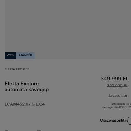
-12%
AJÁNDÉK
ELETTA EXPLORE
349 999 Ft
Eletta Explore
399 990 Ft
automata kávégép
Javasolt ár
ECAM452.67.G EX:4
Tartalmazza az
e
összegét 74 409 Ft (
Összehasonlítás