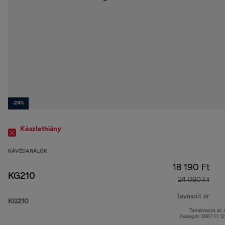
-24%
Készlethiány
KÁVÉDARÁLÓK
18 190 Ft
KG210
24 090 Ft
Javasolt ár
KG210
Tartalmazza az
ered
összegét 3867 Ft (