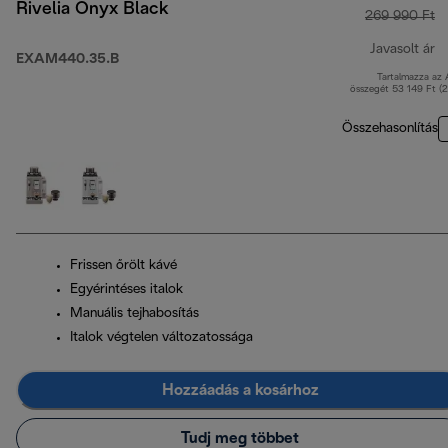
Rivelia Onyx Black
269 990 Ft
Javasolt ár
EXAM440.35.B
Tartalmazza az
e
összegét 53 149 Ft (
Összehasonlítás
Frissen őrölt kávé
Egyérintéses italok
Manuális tejhabosítás
Italok végtelen változatossága
Hozzáadás a kosárhoz
Tudj meg többet