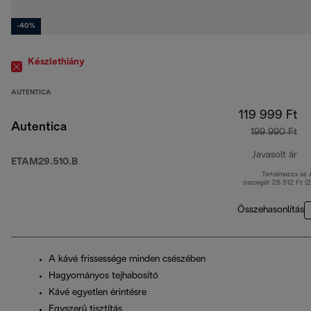
-40%
Készlethiány
AUTENTICA
119 999 Ft
Autentica
199 990 Ft
Javasolt ár
ETAM29.510.B
Tartalmazza az
er
összegét 25 512 Ft (
Összehasonlítás
A kávé frissessége minden csészében
Hagyományos tejhabosító
Kávé egyetlen érintésre
Egyszerű tisztítás