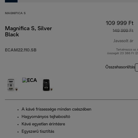
MAGNIFICA S
109 999 Ft
Magnifica S, Silver
149 999 Ft
Black
Javasolt ár
ECAM22.110.SB
Tartalmazza az
er
összegét 23 386 Ft (
Összehasonlítás
A kávé frissessége minden csészében
Hagyományos tejhabosító
Kávé egyetlen érintésre
Egyszerű tisztítás