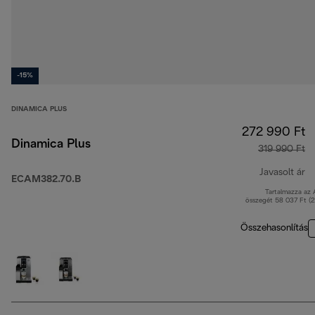
-15%
DINAMICA PLUS
272 990 Ft
Dinamica Plus
319 990 Ft
Javasolt ár
ECAM382.70.B
Tartalmazza az
er
összegét 58 037 Ft (
Összehasonlítás