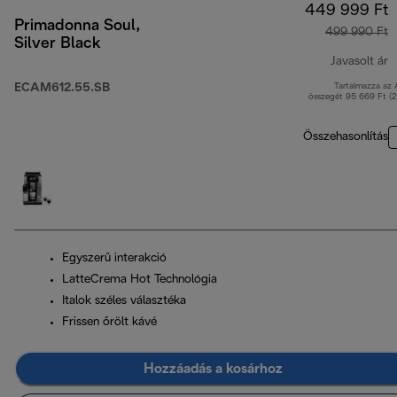
449 999 Ft
Primadonna Soul,
499 990 Ft
Silver Black
Javasolt ár
ECAM612.55.SB
Tartalmazza az
e
összegét 95 669 Ft (
Összehasonlítás
Egyszerű interakció
LatteCrema Hot Technológia
Italok széles választéka
Frissen őrölt kávé
Hozzáadás a kosárhoz