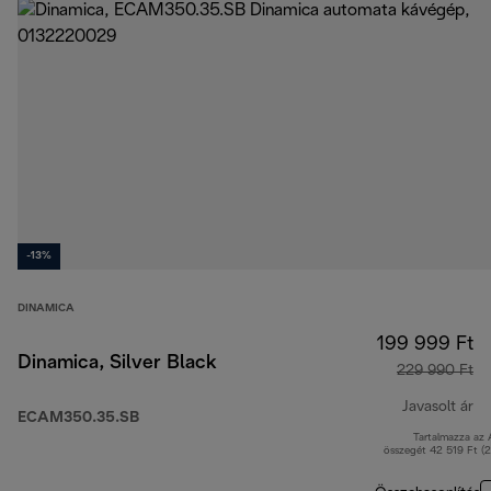
-13%
DINAMICA
199 999 Ft
Dinamica, Silver Black
229 990 Ft
Javasolt ár
ECAM350.35.SB
Tartalmazza az
er
összegét 42 519 Ft (