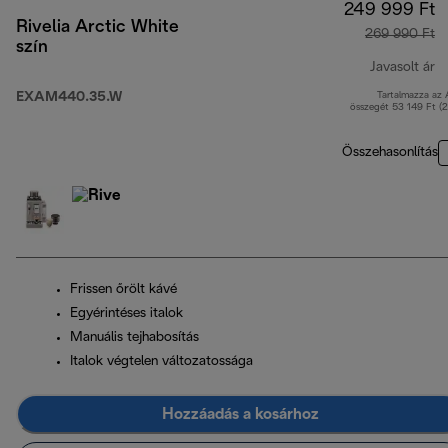
249 999 Ft
Rivelia Arctic White
269 990 Ft
szín
Javasolt ár
EXAM440.35.W
Tartalmazza az
e
összegét 53 149 Ft (
Összehasonlítás
Frissen őrölt kávé
Egyérintéses italok
Manuális tejhabosítás
Italok végtelen változatossága
Hozzáadás a kosárhoz