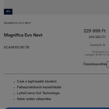
-8%
MAGNIFICA EVO NEXT
229 999 Ft
Magnifica Evo Next
249 990 Ft
Javasolt ár
ECAM312.80.TB
Tartalmazza az
er
összegét 48 897 Ft (
Összehasonlítás
Csak a legfrissebb kávéból
Felhasználóbarát kezelőfelület
LatteCrema Hot Technológia
Italok széles választéka