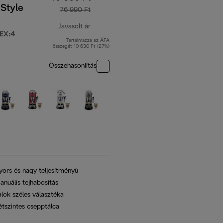
Style
76 990 Ft
Javasolt ár
EX:4
Tartalmazza az ÁFA
eredeti ár 76 990 Ft
összegét 10 630 Ft (27%)
Összehasonlítás
yors és nagy teljesítményű
anuális tejhabosítás
alok széles választéka
étszintes csepptálca