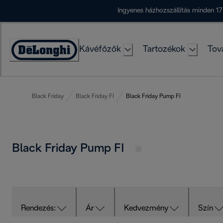
Skip
Ingyenes házhozszállítás minden 17
to
Content
Kávéfőzők
Tartozékok
Tov
Accessibility
Statement
Black Friday
Black Friday FI
Black Friday Pump FI
Black Friday Pump FI
Rendezés:
Ár
Kedvezmény
Szín