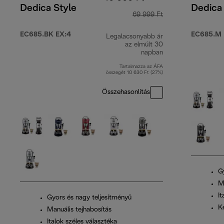
Dedica Style
Dedica 
69 999 Ft
EC685.BK EX:4
EC685.M 
Legalacsonyabb ár
az elmúlt 30
napban
Tartalmazza az ÁFA
összegét 10 630 Ft (27%)
Összehasonlítás
G
M
It
Gyors és nagy teljesítményű
K
Manuális tejhabosítás
Italok széles választéka