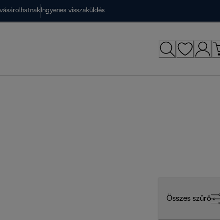
vásárolhatnak
Ingyenes visszaküldés
Összes szűrő