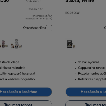
 Duo
Stilosa, White
104 990 Ft
Javasolt ár
R
EC260.W
Tartalmazza az ÁFA
t
eredeti ár 104 990 Ft
összegét 19 134 Ft (27%)
Összehasonlítás
Ö
 italok világa
15 bar nyomás
ökéletes mikrohab
Cappuccinó rendsz
tuitív, egyszerű használat
Rozsdamentes acél
ávé a kedvenc bögrédből
Kétszintes csepptá
Hozzáadás a kosárhoz
Hozzáadás a k
Tudj meg többet
Tudj meg tö