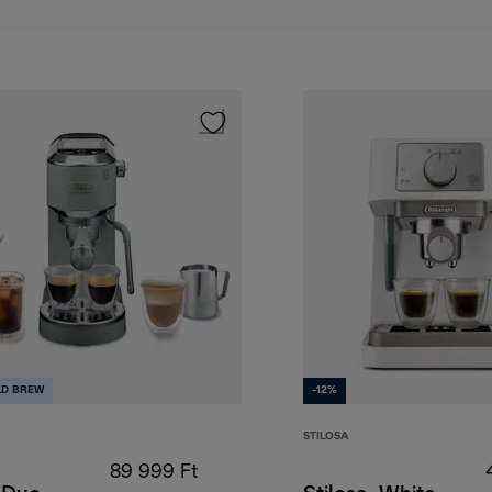
LD BREW
-12%
STILOSA
89 999 Ft