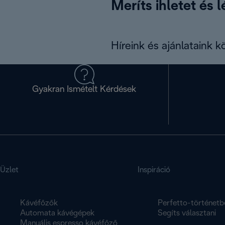
Meríts ihletet és 
Híreink és ajánlataink 
Gyakran Ismételt Kérdések
Üzlet
Inspiráció
Kávéfőzők
Perfetto-történetb
Automata kávégépek
Segíts választani
Manuális espresso kávéfőző