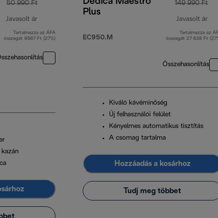
Dedica Maestro
50 990 Ft
149 990 Ft
Plus
Javasolt ár
Javasolt ár
Tartalmazza az ÁFA
Tartalmazza az Á
eredeti ár 50 990 Ft
ere
EC950.M
összegét 9567 Ft (27%)
összegét 27 638 Ft (27
sszehasonlítás
Összehasonlítás
Kiváló kávéminőség
Új felhasználói felület
Kényelmes automatikus tisztítás
A csomag tartalma
er
 kazán
Hozzáadás a kosárhoz
lca
osárhoz
Tudj meg többet
bbet