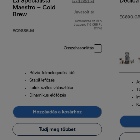
La Specialista
Dedica
579 990 Ft
Maestro – Cold
Javasolt ár
Brew
EC890.G
Tartalmazza az ÁFA
eredeti ár 579 990 F
összegét 119 055 Ft
(27%)
EC9885.M
Összehasonlítás
Rövid felmelegedési idő
Stabil lefőzés
Az
Italok széles választéka
T
Dinamikus előfőzés
In
K
Hozzáadás a kosárhoz
Tudj meg többet