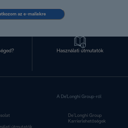
ratkozom az e-mailekre
séged?
Használati útmutatók
A De'Longhi Group-ról
solat
De’Longhi Group
K
Karrierlehetőségek
nálati útmutatók