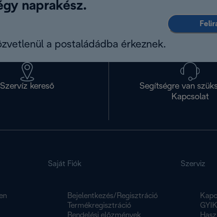
légy naprakész.
Feli
közvetlenül a postaládádba érkeznek.
Szervíz kereső
Segítségre van szük
Kapcsolat
Saját Fiók
Szerviz
en
Bejelentkezés/Regisztráció
Kapc
Termékregisztráció
GYI
Rendelési előzmények
Hasz