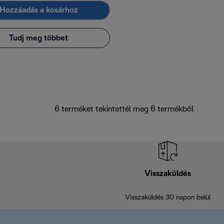
Hozzáadás a kosárhoz
Tudj meg többet
6 terméket tekintettél meg 6 termékből
Visszaküldés
Visszaküldés 30 napon belül