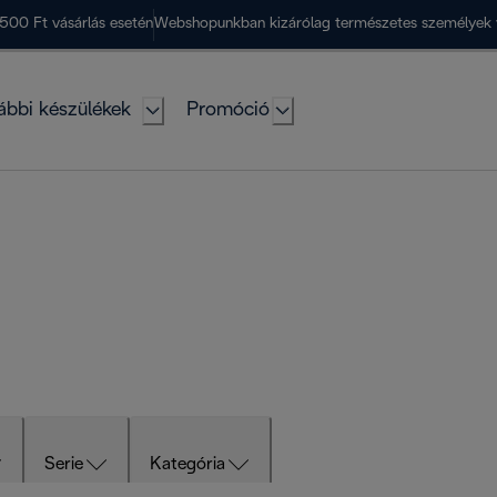
500 Ft vásárlás esetén
Webshopunkban kizárólag természetes személyek 
ábbi készülékek
Promóció
Serie
Kategória