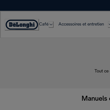
Skip
to
Content
Café
Accessoires et entretien
Déclaration
d'accessibilité
Tout ce
Manuels 