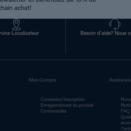
newsletter et bénéficiez de 10% de
chain achat!
rvice Localisateur
Besoin d’aide? Nous c
Mon Compte
Assistance
Connexion/Inscription
Nous
Enregistrement du produit
Noti
Commandes
FAQ
Quali
envi
Cent