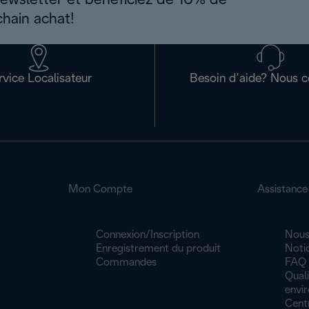
newsletter et bénéficiez de 10% de
chain achat!
rvice Localisateur
Besoin d’aide? Nous c
Mon Compte
Assistance
Connexion/Inscription
Nous
Enregistrement du produit
Noti
Commandes
FAQ
Quali
envi
Cent