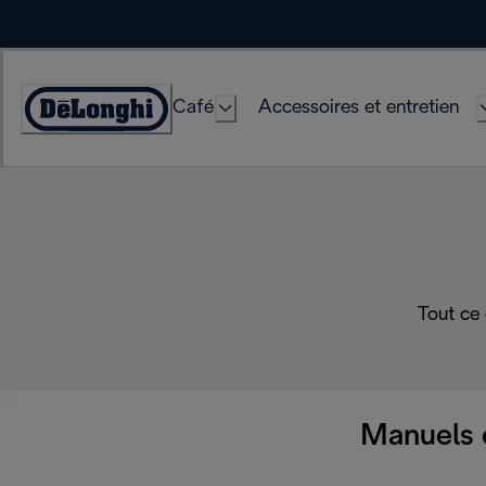
Skip
to
Content
Café
Accessoires et entretien
Déclaration
d'accessibilité
Tout ce
Manuels 