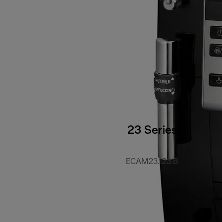
23 Series
ECAM23.123.B