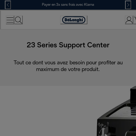
Skip
Payer en 3x sans frais avec Klarna
to
Content
Déclaration
d'accessibilité
23 Series Support Center
Tout ce dont vous avez besoin pour profiter au
maximum de votre produit.