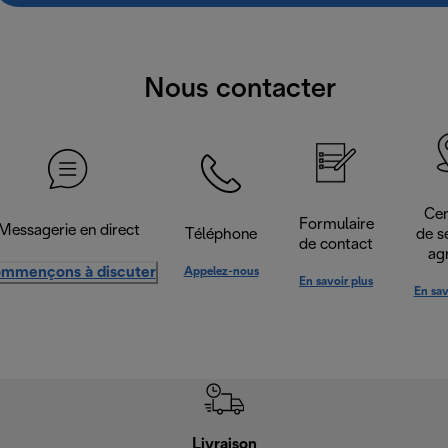
Nous contacter
Cen
Formulaire
Messagerie en direct
Téléphone
de s
de contact
ag
mmençons à discuter
Appelez-nous
En savoir plus
En sav
Livraison
Gara