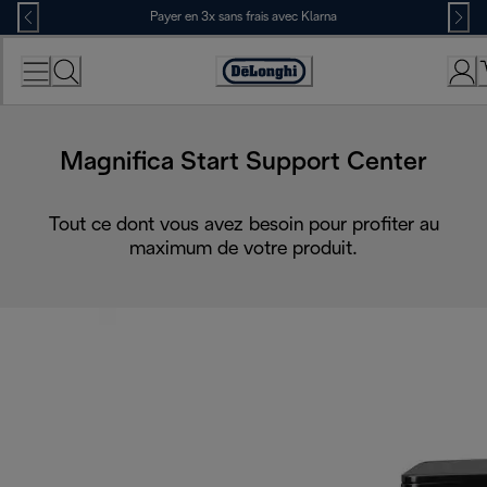
Skip
Payer en 3x sans frais avec Klarna
to
Content
Déclaration
d'accessibilité
Magnifica Start Support Center
Tout ce dont vous avez besoin pour profiter au
maximum de votre produit.