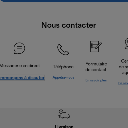
Nous contacter
Cen
Formulaire
Messagerie en direct
Téléphone
de s
de contact
ag
mmençons à discuter
Appelez-nous
En savoir plus
En sav
Livraison
Gara