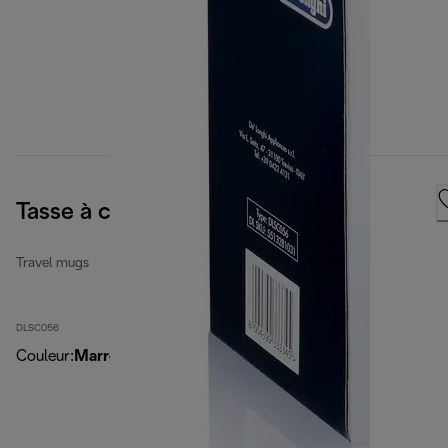
Tasse à café « Aventurier »
Travel mugs
DLSC056
Couleur
:
Marron