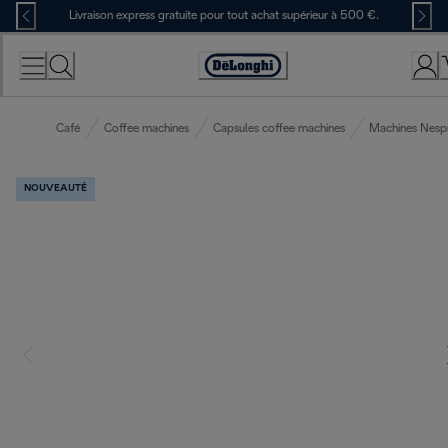
Skip
Livraison express gratuite pour tout achat supérieur à 500 €.
to
Content
Déclaration
d'accessibilité
Café
Coffee machines
Capsules coffee machines
Machines Nesp
NOUVEAUTÉ