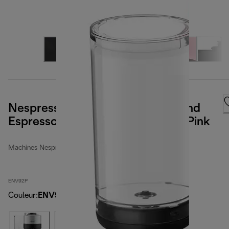
Nespresso Vertuo Pop+ Coffee and
Espresso Machine by De'Longhi, Pink
Machines Nespresso
ENV92P
Couleur
:
ENV92P