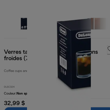
Verres taille moyenne pour boissons
froides (7.4fl oz/220ml)
Coffee cups and glasses
DLSC324
Couleur
:
Non spécifié
32,99 $