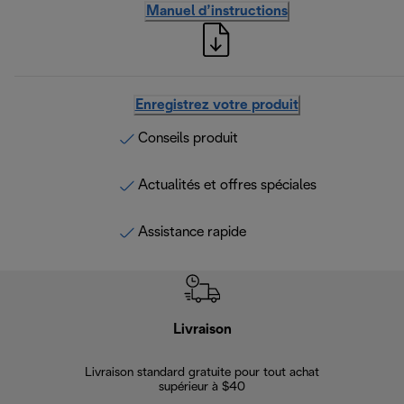
Manuel d’instructions
Enregistrez votre produit
Conseils produit
Actualités et offres spéciales
Assistance rapide
Livraison
Gara
Livraison standard gratuite pour tout achat
Enregi
supérieur à $40