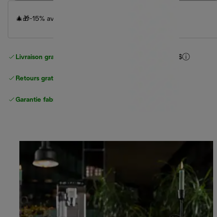
🎄🎁-15% avec le coupon
GIFT
jusqu'au 26.12.25🎁🎄
Livraison gratuite pour les commandes
de plus de 40 $
Retours gratuits
Garantie fabricant complète