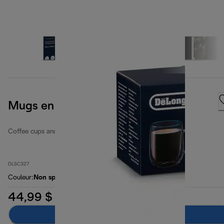
Mugs en verre à double paroi
Coffee cups and glasses
DLSC327
Couleur
:
Non spécifié
44,99 $
Ajouter au panier