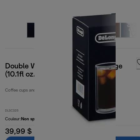
Double Wall Cold Brew Glass Large
(10.1fl oz/300ml) Set of 2
Coffee cups and glasses
DLSC325
Couleur
:
Non spécifié
39,99 $