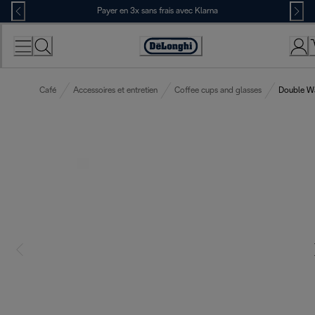
Skip
Payer en 3x sans frais avec Klarna
to
Content
Déclaration
d'accessibilité
Café
Accessoires et entretien
Coffee cups and glasses
Double Wa