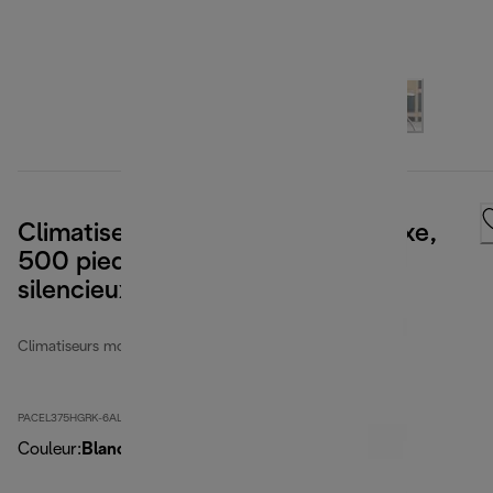
Climatiseur mobile Pinguino Deluxe,
500 pieds carrés, avec mode
silencieux
Climatiseurs mobiles
PACEL375HGRK-6ALWH
Couleur
:
Blanc