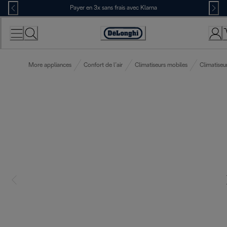
Skip
Payer en 3x sans frais avec Klarna
to
Content
Déclaration
d'accessibilité
More appliances
Confort de l’air
Climatiseurs mobiles
Climatiseu