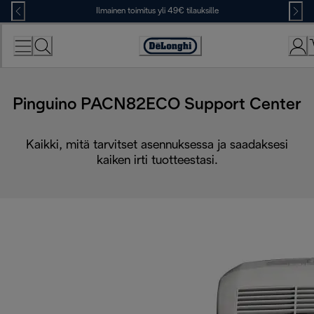
Skip
Ilmainen toimitus yli 49€ tilauksille
to
Content
Accessibility
Statement
Pinguino PACN82ECO Support Center
Kaikki, mitä tarvitset asennuksessa ja saadaksesi
kaiken irti tuotteestasi.