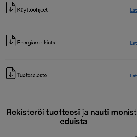
Käyttöohjeet
La
Energiamerkintä
La
Tuoteseloste
La
Rekisteröi tuotteesi ja nauti monis
eduista