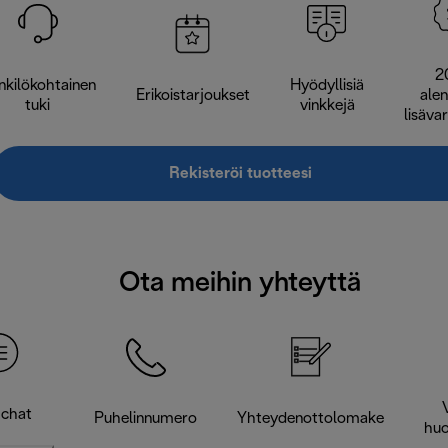
2
nkilökohtainen
Hyödyllisiä
Erikoistarjoukset
ale
tuki
vinkkejä
lisäva
Rekisteröi tuotteesi
Ota meihin yhteyttä
-chat
Puhelinnumero
Yhteydenottolomake
huo