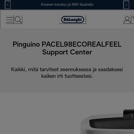
Skip
Ilmainen toimitus yli 49€ tilauksille
to
Content
Accessibility
Statement
Pinguino PACEL98ECOREALFEEL
Support Center
Kaikki, mitä tarvitset asennuksessa ja saadaksesi
kaiken irti tuotteestasi.