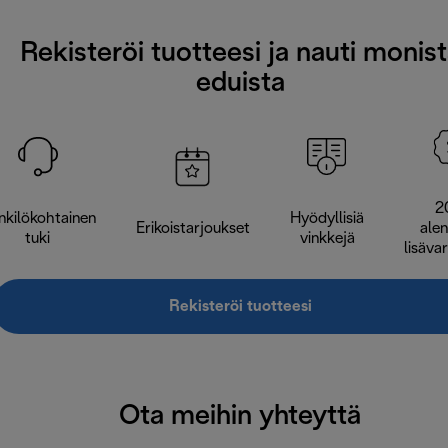
Rekisteröi tuotteesi ja nauti monis
eduista
2
nkilökohtainen
Hyödyllisiä
Erikoistarjoukset
ale
tuki
vinkkejä
lisäva
Rekisteröi tuotteesi
Ota meihin yhteyttä