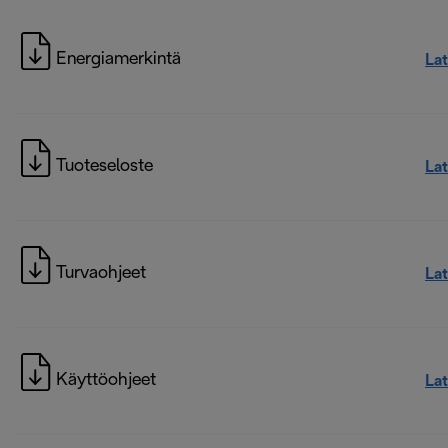
Energiamerkintä
La
Tuoteseloste
La
Turvaohjeet
La
Käyttöohjeet
La