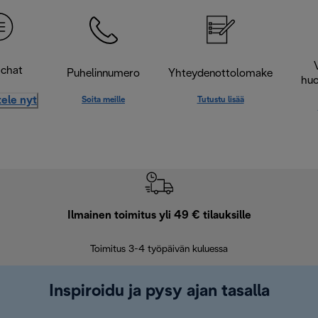
-chat
Puhelinnumero
Yhteydenottolomake
huo
ele nyt
Soita meille
Tutustu lisää
Ilmainen toimitus yli 49 € tilauksille
F
Toimitus 3-4 työpäivän kuluessa
Vap
Inspiroidu ja pysy ajan tasalla