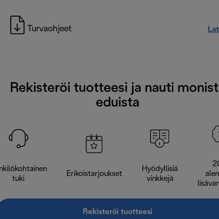
Turvaohjeet
La
Rekisteröi tuotteesi ja nauti monis
eduista
2
nkilökohtainen
Hyödyllisiä
Erikoistarjoukset
ale
tuki
vinkkejä
lisäva
Rekisteröi tuotteesi