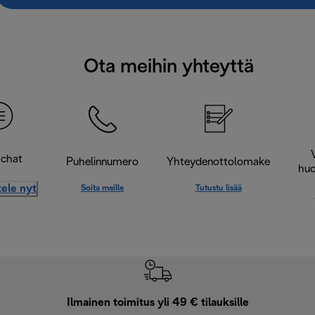
Ota meihin yhteyttä
-chat
Puhelinnumero
Yhteydenottolomake
huo
ele nyt
Soita meille
Tutustu lisää
Ilmainen toimitus yli 49 € tilauksille
F