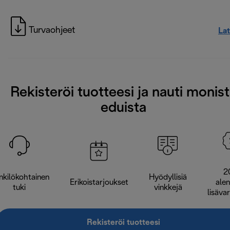
Turvaohjeet
La
Rekisteröi tuotteesi ja nauti monis
eduista
2
nkilökohtainen
Hyödyllisiä
Erikoistarjoukset
ale
tuki
vinkkejä
lisäva
Rekisteröi tuotteesi