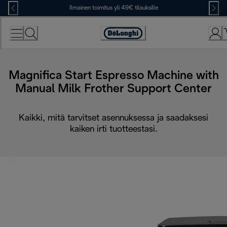
Skip
Ilmainen toimitus yli 49€ tilauksille
to
Content
Accessibility
Statement
Magnifica Start Espresso Machine with
Manual Milk Frother Support Center
Kaikki, mitä tarvitset asennuksessa ja saadaksesi
kaiken irti tuotteestasi.