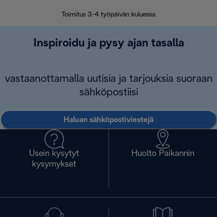
Toimitus 3-4 työpäivän kuluessa
Vap
Inspiroidu ja pysy ajan tasalla
vastaanottamalla uutisia ja tarjouksia suoraan
sähköpostiisi
Haluan sähköpostiviestejä
Usein kysytyt
Huolto Paikannin
kysymykset