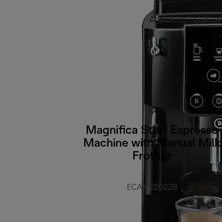
Magnifica Start Espresso
Machine with Manual Milk
Frother
ECAM22022B