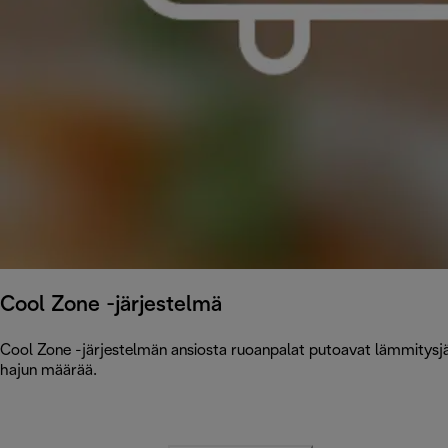
Cool Zone -järjestelmä
Cool Zone -järjestelmän ansiosta ruoanpalat putoavat lämmitysjär
hajun määrää.