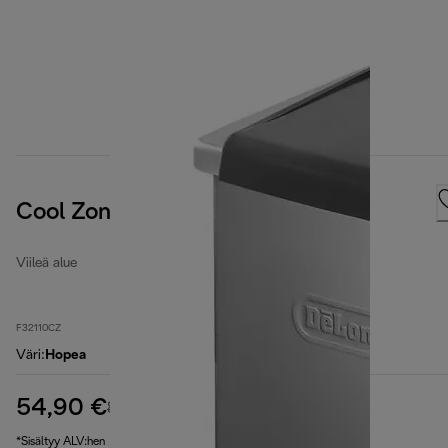
Cool Zone
Viileä alue
F32110CZ
Väri
:
Hopea
54,90 €
alkuperäinen hinta 84,90 €
84,90 €
(-35 %)
*Sisältyy ALV:hen