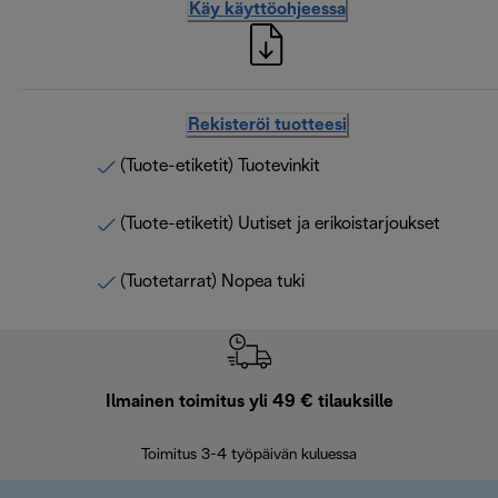
Käy käyttöohjeessa
Rekisteröi tuotteesi
(Tuote-etiketit) Tuotevinkit
(Tuote-etiketit) Uutiset ja erikoistarjoukset
(Tuotetarrat) Nopea tuki
Ilmainen toimitus yli 49 € tilauksille
F
Toimitus 3-4 työpäivän kuluessa
Vap