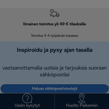
Ilmainen toimitus yli 49 € tilauksille
F
Toimitus 3-4 työpäivän kuluessa
Vap
Inspiroidu ja pysy ajan tasalla
vastaanottamalla uutisia ja tarjouksia suoraan
sähköpostiisi
Haluan sähköpostiviestejä
Usein kysytyt
Huolto Paikannin