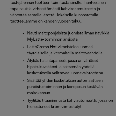
testejä ennen tuotteen toimitusta sinulle. Ihanteellinen
tapa nauttia virheettömästä kahvikokemuksesta ja
vähentää samalla jätettä. Jokaisella kunnostetulla
tuotteellamme on kahden vuoden takuu.
Nauti maitopohjaisista juomista ilman hävikkiä
MyLatte-toiminnon ansiosta
LatteCrema Hot viimeistelee juomasi
täyteläisellä ja kermaisella maitovaahdolla
Älykäs hallintapaneeli, jossa on värilliset
hipaisukuvakkeet ja seitsemän yhdellä
kosketuksella valittavaa juomavaihtoehtoa
Sisältää yhden kosketuksen automaattisen
puhdistustoiminnon ja konepesun kestävän
maitokannun
Tyylikäs titaaninmusta kahviautomaatti, jossa on
hienostuneet kromiviimeistelyt