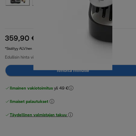
359,90 €
alkuperäinen hinta 589,00 €
589,00 €
(-39 %)
*Sisältyy ALV:hen
Edullisin hinta viimeiset 30 päivää
449,00 €
(-20 %)
Ilmoita minulle
Ilmainen vakiotoimitus
yli 49 €
Ilmaiset palautukset
Täydellinen valmistajan takuu