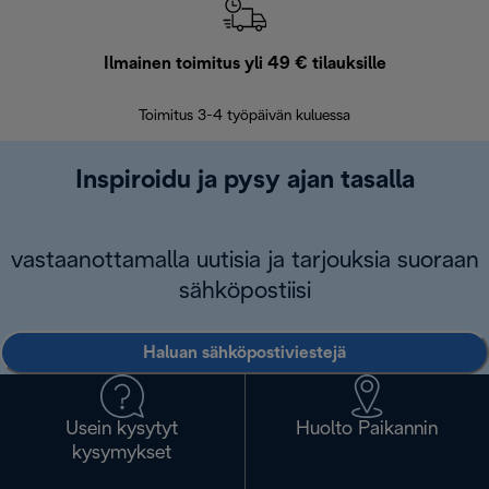
Ilmainen toimitus yli 49 € tilauksille
F
Toimitus 3-4 työpäivän kuluessa
Vap
Inspiroidu ja pysy ajan tasalla
vastaanottamalla uutisia ja tarjouksia suoraan
sähköpostiisi
Haluan sähköpostiviestejä
Usein kysytyt
Huolto Paikannin
kysymykset