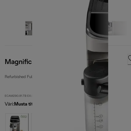
Magnifica Evo
Refurbished Fully Automatic Coffee Makers
ECAM290.81.TB EX:2-second
Väri
:
Musta titaani