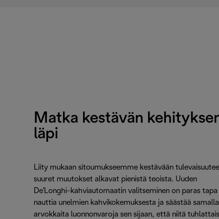
Matka kestävän kehitykse
läpi
Liity mukaan sitoumukseemme kestävään tulevaisuutee
suuret muutokset alkavat pienistä teoista. Uuden
De'Longhi-kahviautomaatin valitseminen on paras tapa
nauttia unelmien kahvikokemuksesta ja säästää samalla
arvokkaita luonnonvaroja sen sijaan, että niitä tuhlattaisi