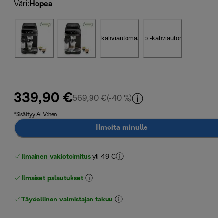
Väri
:
Hopea
339,90 €
alkuperäinen hinta 569,90 €
569,90 €
(-40 %)
*Sisältyy ALV:hen
Ilmoita minulle
Ilmainen vakiotoimitus
yli 49 €
Ilmaiset palautukset
Täydellinen valmistajan takuu