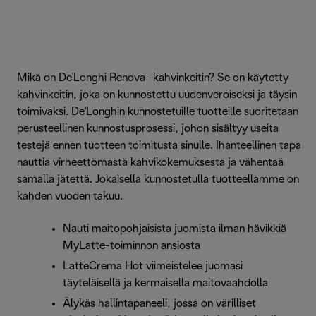
Mikä on De'Longhi Renova -kahvinkeitin? Se on käytetty
kahvinkeitin, joka on kunnostettu uudenveroiseksi ja täysin
toimivaksi. De'Longhin kunnostetuille tuotteille suoritetaan
perusteellinen kunnostusprosessi, johon sisältyy useita
testejä ennen tuotteen toimitusta sinulle. Ihanteellinen tapa
nauttia virheettömästä kahvikokemuksesta ja vähentää
samalla jätettä. Jokaisella kunnostetulla tuotteellamme on
kahden vuoden takuu.
Nauti maitopohjaisista juomista ilman hävikkiä
MyLatte-toiminnon ansiosta
LatteCrema Hot viimeistelee juomasi
täyteläisellä ja kermaisella maitovaahdolla
Älykäs hallintapaneeli, jossa on värilliset