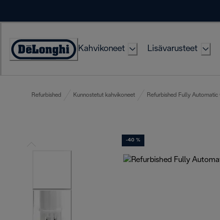
Skip
to
Content
Kahvikoneet
Lisävarusteet
Accessibility
Statement
Refurbished
Kunnostetut kahvikoneet
Refurbished Fully Automatic
-40 %