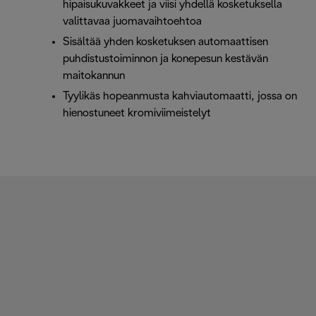
hipaisukuvakkeet ja viisi yhdellä kosketuksella
valittavaa juomavaihtoehtoa
Sisältää yhden kosketuksen automaattisen
puhdistustoiminnon ja konepesun kestävän
maitokannun
Tyylikäs hopeanmusta kahviautomaatti, jossa on
hienostuneet kromiviimeistelyt