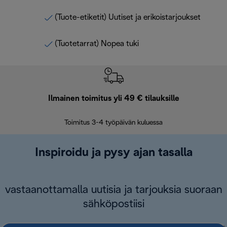
(Tuote-etiketit) Uutiset ja erikoistarjoukset
(Tuotetarrat) Nopea tuki
Ilmainen toimitus yli 49 € tilauksille
F
Toimitus 3-4 työpäivän kuluessa
Vap
Inspiroidu ja pysy ajan tasalla
vastaanottamalla uutisia ja tarjouksia suoraan
sähköpostiisi