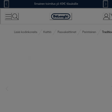
Skip
Ilmainen toimitus yli 49€ tilauksille
to
Content
Accessibility
Statement
Lisää kodinkoneita
Keittiö
Rasvakeittimet
Perinteinen
Traditio