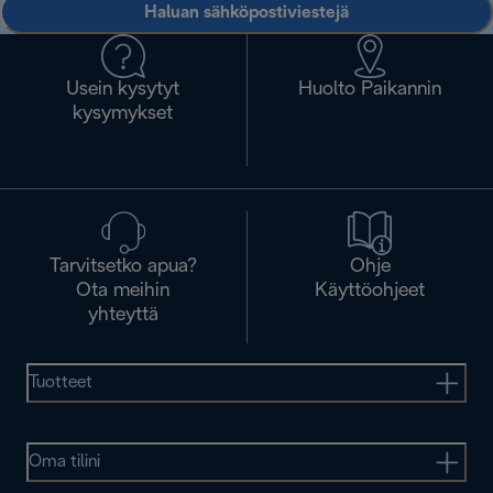
Haluan sähköpostiviestejä
Usein kysytyt
Huolto Paikannin
kysymykset
Tarvitsetko apua?
Ohje
Ota meihin
Käyttöohjeet
yhteyttä
Tuotteet
Oma tilini