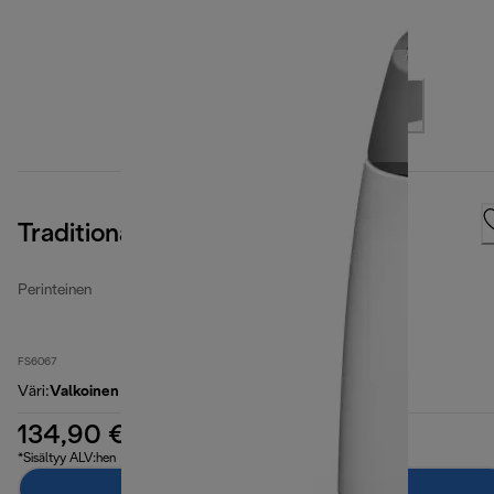
Traditional
Perinteinen
FS6067
Väri
:
Valkoinen
134,90 €
*Sisältyy ALV:hen
Lisää ostoskoriin