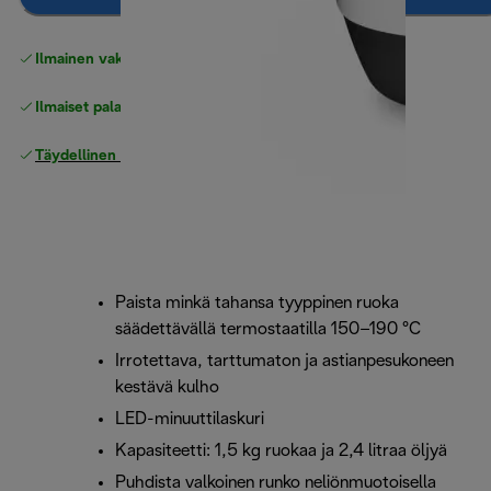
Ilmainen vakiotoimitus
yli 49 €
Ilmaiset palautukset
Täydellinen valmistajan takuu
Paista minkä tahansa tyyppinen ruoka
säädettävällä termostaatilla 150–190 °C
Irrotettava, tarttumaton ja astianpesukoneen
kestävä kulho
LED-minuuttilaskuri
Kapasiteetti: 1,5 kg ruokaa ja 2,4 litraa öljyä
Puhdista valkoinen runko neliönmuotoisella