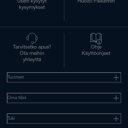
Usein kysytyt
Huolto Paikannin
kysymykset
Tarvitsetko apua?
Ohje
Ota meihin
Käyttöohjeet
yhteyttä
Tuotteet
Oma tilini
Tuki