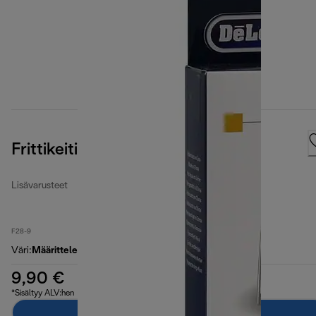
Frittikeitinten suodatinpakkaus
Lisävarusteet
F28-9
Väri
:
Määrittelemätön
9,90 €
*Sisältyy ALV:hen
Lisää ostoskoriin