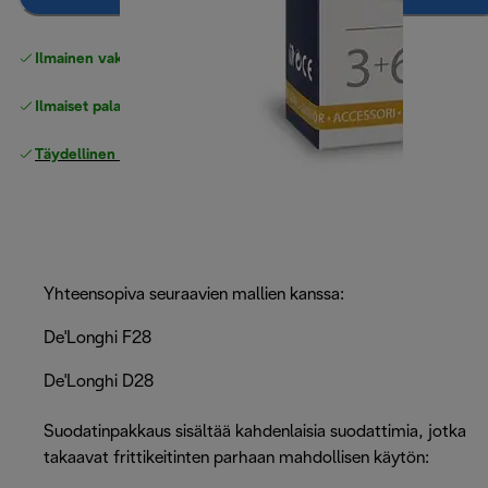
Ilmainen vakiotoimitus
yli 49 €
Ilmaiset palautukset
Täydellinen valmistajan takuu
Yhteensopiva seuraavien mallien kanssa:
De'Longhi F28
De'Longhi D28
Suodatinpakkaus sisältää kahdenlaisia suodattimia, jotka
takaavat frittikeitinten parhaan mahdollisen käytön: