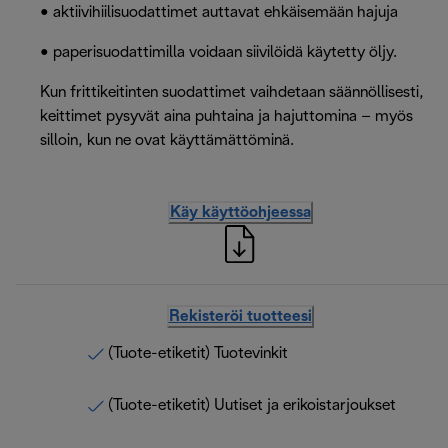
• aktiivihiilisuodattimet auttavat ehkäisemään hajuja
• paperisuodattimilla voidaan siivilöidä käytetty öljy.
Kun frittikeitinten suodattimet vaihdetaan säännöllisesti,
keittimet pysyvät aina puhtaina ja hajuttomina – myös
silloin, kun ne ovat käyttämättöminä.
Käy käyttöohjeessa
Rekisteröi tuotteesi
(Tuote-etiketit) Tuotevinkit
(Tuote-etiketit) Uutiset ja erikoistarjoukset