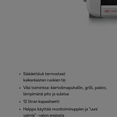
Säädettävä termostaatti (100–220 °C) sopii
kaikenlaisten ruokien täydelliseen kypsennykseen
Viisi toimintoa: kiertoilmapuhallin, grilli, paisto,
lämpimänä pito ja sulatus
12 litran kapasiteetti
Helppo käyttää monitoiminuppien ja "uuni
valmis" -valon ansiosta