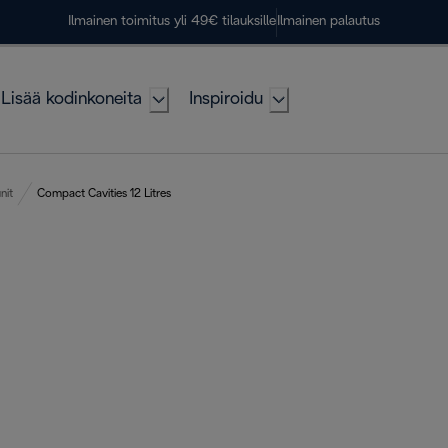
Ilmainen toimitus yli 49€ tilauksille
Ilmainen palautus
Lisää kodinkoneita
Inspiroidu
nit
Compact Cavities 12 Litres