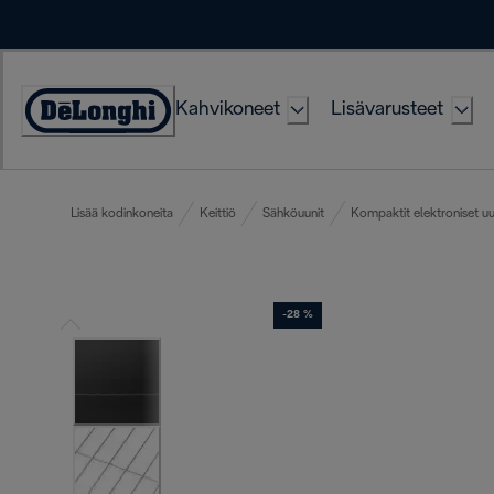
Skip
to
Content
Kahvikoneet
Lisävarusteet
Accessibility
Statement
Lisää kodinkoneita
Keittiö
Sähköuunit
Kompaktit elektroniset uu
-28 %