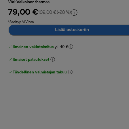
Väri
:
Valkoinen/harmaa
79,00 €
alkuperäinen hinta 109,00 €
109,00 €
(-28 %)
*Sisältyy ALV:hen
Lisää ostoskoriin
Ilmainen vakiotoimitus
yli 49 €
Ilmaiset palautukset
Täydellinen valmistajan takuu