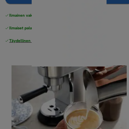
Ilmainen vakiotoimitus
yli 49 €
Ilmaiset palautukset
Täydellinen valmistajan takuu