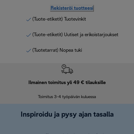
Rekisteröi tuotteesi
(Tuote-etiketit) Tuotevinkit
(Tuote-etiketit) Uutiset ja erikoistarjoukset
(Tuotetarrat) Nopea tuki
Ilmainen toimitus yli 49 € tilauksille
F
Toimitus 3-4 työpäivän kuluessa
Vap
Inspiroidu ja pysy ajan tasalla