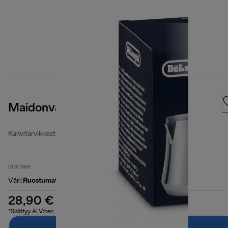
Maidonvaahdotuskannu 500 ml
Kahvitarvikkeet
DLSC069
Väri
:
Ruostumaton teräs / hopea
28,90 €
*Sisältyy ALV:hen
Lisää ostoskoriin