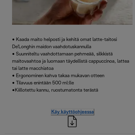
• Kaada maito helposti ja kehitä omat latte-taitosi
De'Longhin maidon vaahdotuskannulla
• Suunniteltu vaahdottamaan pehmeää, silkkistä
maitovaahtoa ja luomaan täydellistä cappuccinoa, lattea
tai latte macchiatoa
• Ergonominen kahva takaa mukavan otteen
• Tilavuus enintään 500 ml:lle
•Kiillotettu kannu, ruostumatonta terästä
Käy käyttöohjeessa