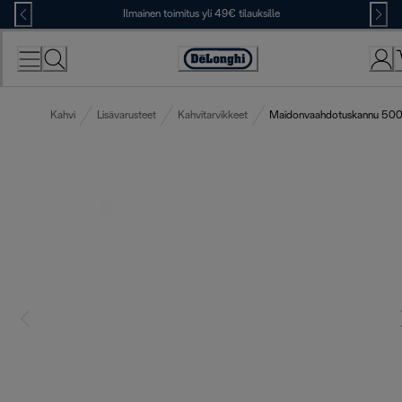
Skip
Ilmainen toimitus yli 49€ tilauksille
to
Content
Accessibility
Statement
Kahvi
Lisävarusteet
Kahvitarvikkeet
Maidonvaahdotuskannu 500