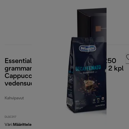
Essential-pakkaus sisältää 4 kpl 250
gramman De'Longhi-kahvipapuja, 2 kpl
Cappuccino-laseja ja
vedensuodattimen
Kahvipavut
DLSC317
Väri
:
Määrittelemätön