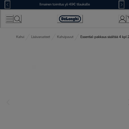
Skip
Ilmainen toimitus yli 49€ tilauksille
to
Content
Accessibility
Statement
Kahvi
Lisävarusteet
Kahvipavut
Essential-pakkaus sisältää 4 kp