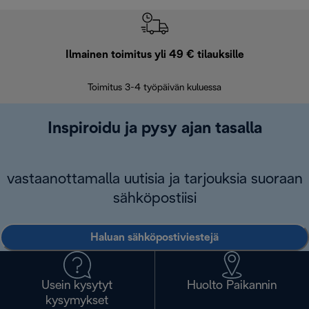
Ilmainen toimitus yli 49 € tilauksille
F
Toimitus 3-4 työpäivän kuluessa
Vap
Inspiroidu ja pysy ajan tasalla
vastaanottamalla uutisia ja tarjouksia suoraan
sähköpostiisi
Haluan sähköpostiviestejä
Usein kysytyt
Huolto Paikannin
kysymykset