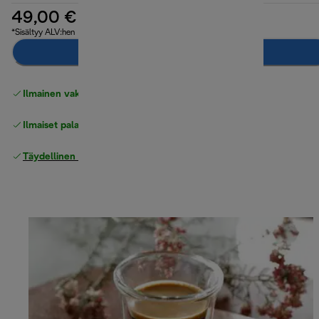
49,00 €
*Sisältyy ALV:hen
Lisää ostoskoriin
Ilmainen vakiotoimitus
yli 49 €
Ilmaiset palautukset
Täydellinen valmistajan takuu