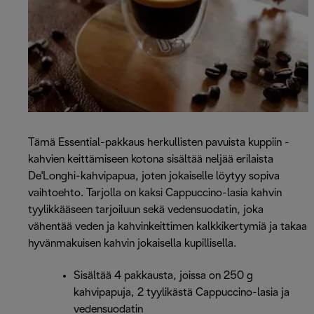
Tämä Essential-pakkaus herkullisten pavuista kuppiin -
kahvien keittämiseen kotona sisältää neljää erilaista
De'Longhi-kahvipapua, joten jokaiselle löytyy sopiva
vaihtoehto. Tarjolla on kaksi Cappuccino-lasia kahvin
tyylikkääseen tarjoiluun sekä vedensuodatin, joka
vähentää veden ja kahvinkeittimen kalkkikertymiä ja takaa
hyvänmakuisen kahvin jokaisella kupillisella.
Sisältää 4 pakkausta, joissa on 250 g
kahvipapuja, 2 tyylikästä Cappuccino-lasia ja
vedensuodatin