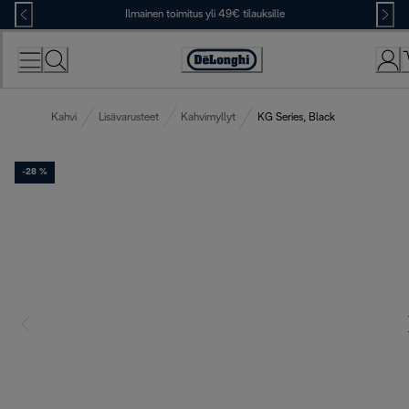
Skip
Ilmainen toimitus yli 49€ tilauksille
to
Content
Accessibility
Statement
Kahvi
Lisävarusteet
Kahvimyllyt
KG Series, Black
-28 %