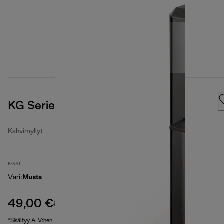
KG Series, Black
Kahvimyllyt
KG79
Väri
:
Musta
49,00 €
alkuperäinen hinta 68,00 €
68,00 €
(-28 %)
*Sisältyy ALV:hen