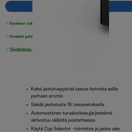
Lisää ostoskoriin
Ilmainen vakiotoimitus
yli 49 €
Ilmaiset palautukset
Täydellinen valmistajan takuu
Kaksi jauhatuspyörää saavat kahvista esille
parhaan aromin
Säädä jauhatusta 16 tasoasetuksella
Automaattinen turvakatkaisujärjestelmä
aktivoituu säiliöitä poistettaessa
Käytä Cup Selector -toimintoa ja jauha vain