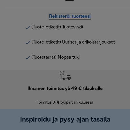
Rekisteröi tuotteesi
(Tuote-etiketit) Tuotevinkit
(Tuote-etiketit) Uutiset ja erikoistarjoukset
(Tuotetarrat) Nopea tuki
Ilmainen toimitus yli 49 € tilauksille
F
Toimitus 3-4 työpäivän kuluessa
Vap
Inspiroidu ja pysy ajan tasalla