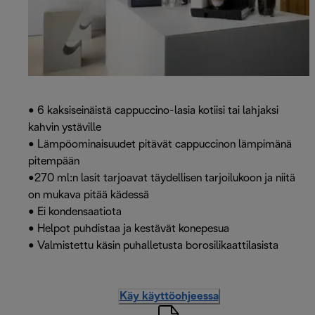
• 6 kaksiseinäistä cappuccino-lasia kotiisi tai lahjaksi
kahvin ystäville
• Lämpöominaisuudet pitävät cappuccinon lämpimänä
pitempään
•270 ml:n lasit tarjoavat täydellisen tarjoilukoon ja niitä
on mukava pitää kädessä
• Ei kondensaatiota
• Helpot puhdistaa ja kestävät konepesua
• Valmistettu käsin puhalletusta borosilikaattilasista
Käy käyttöohjeessa