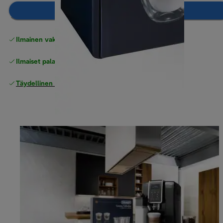
Lisää ostoskoriin
Ilmainen vakiotoimitus
yli 49 €
Ilmaiset palautukset
Täydellinen valmistajan takuu