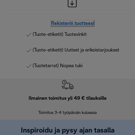
Rekisteröi tuotteesi
(Tuote-etiketit) Tuotevinkit
(Tuote-etiketit) Uutiset ja erikoistarjoukset
(Tuotetarrat) Nopea tuki
Ilmainen toimitus yli 49 € tilauksille
F
Toimitus 3-4 työpäivän kuluessa
Vap
Inspiroidu ja pysy ajan tasalla