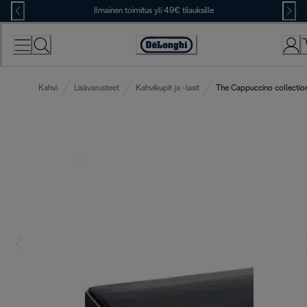
Skip
Ilmainen toimitus yli 49€ tilauksille
to
Content
Accessibility
Statement
Kahvi
Lisävarusteet
Kahvikupit ja -lasit
The Cappuccino collection,